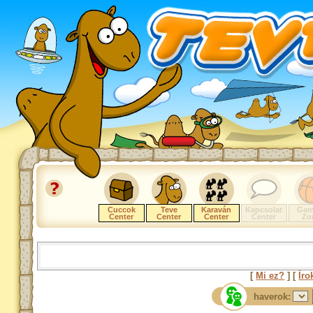
Cuccok
Teve
Karaván
Kapcsolat
Gam
Center
Center
Center
Center
Zo
[
Mi ez?
] [
Íro
haverok: