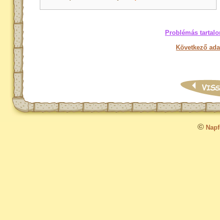
Problémás tartalo
Következő ada
©
Napfo