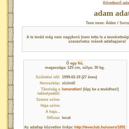
Következő ada
adam adat
Teve neve: Ádám / Sors
A te tevéd még nem nagykorú (nem tette le a teveérettsé
szavazhatsz mások adatlapjaira!
Ő egy
fiú
,
magassága: 125 cm, súlya: 30 kg.
Születési idő:
1999-02-19 (27 éves)
Horoszkóp:
vízöntő
Távolság a
Ismeretlen!
(lépj be a tevédhez!)
lakhelyedtől:
Szeme színe:
Haja színe:
A haja...
Stílusa:
tucat
Az adatlap közvetlen linkje:
http://teveclub.hu/users/1891