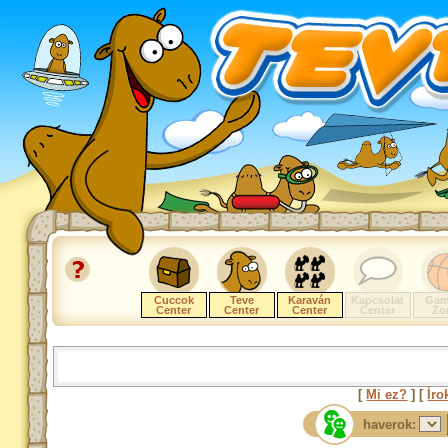
Cuccok
Teve
Karaván
Kapcsolat
Gam
Center
Center
Center
Center
Zo
[
Mi ez?
] [
Íro
haverok: