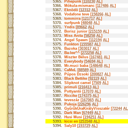
5365.
Pihepunk [
110230
AL
]
5366.
Mókula-mismanc [
117486
AL
]
5367.
Eknödö [
12312
AL
]
5368.
Vodafone teve [
158266
AL
]
5369.
tommirra [
121717
AL
]
5370.
surfpunk [
48048
AL
]
5371.
Yndis [
89662
AL
]
5372.
Borisz junior [
215159
AL
]
5373.
Miss Anita [
58258
AL
]
5374.
Angel Spawn [
112194
AL
]
5375.
Funkton [
155587
AL
]
5376.
Bazoka [
303017
AL
]
5377.
Ba-lee^^ [
272258
AL
]
5378.
Miszter Bélus [
167481
AL
]
5379.
Everybody [
54694
AL
]
5380.
Mr.muci baba [
148648
AL
]
5381.
CaMeL [
88589
AL
]
5382.
Púpos Dzsoki [
200827
AL
]
5383.
Black Bettike [
92119
AL
]
5384.
Slipknot camel [
7509
AL
]
5385.
primuli [
216413
AL
]
5386.
Pottyantó [
17070
AL
]
5387.
Riccike [
174375
AL
]
5388.
teveszáz [
167065
AL
]
5389.
Pukoja [
226296
AL
]
5390.
GyűrűkUraKirályVisszatér [
72244
AL
5391.
Dark Man [
67449
AL
]
5392.
Husi Musi [
194251
AL
]
5393.
kicsi en [
253548
AL
]
5394.
Saly10 [
193729
AL
]