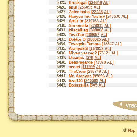
5425.
Ereskigal [
124648
AL
]
5426.
abul [
256095
AL
]
5427.
Zolee baba [
22448
AL
]
5428.
Hanyou Inu Yash@ [
247530
AL
]
5429.
Artúr úr [
210763
AL
]
5430.
Simonella [
229911
AL
]
5431.
kiiscsillag [
308008
AL
]
5432.
TeveTeó [
269657
AL
]
5433.
Doktor O [
168025
AL
]
5434.
Tevegelő Tamara [
18847
AL
]
5435.
Aranyököl [
164952
AL
]
5436.
Mivan vazzeg? [
76121
AL
]
5437.
Ucsugó. [
578
AL
]
5438.
Beauregarde [
72970
AL
]
5439.
secret [
111999
AL
]
5440.
TheCrow [
286749
AL
]
5441.
Mr. Aranyos [
85896
AL
]
5442.
teve101 [
240599
AL
]
5443.
Bosszzilia [
505
AL
]
©
Napfo