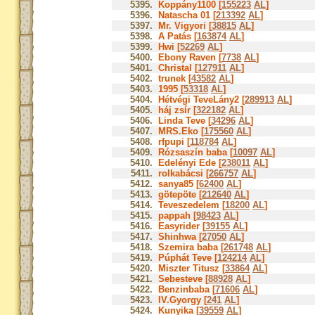
5395.
Koppány1100 [
155223
AL
]
5396.
Natascha 01 [
213392
AL
]
5397.
Mr. Vigyori [
38815
AL
]
5398.
A Patás [
163874
AL
]
5399.
Hwi [
52269
AL
]
5400.
Ebony Raven [
7738
AL
]
5401.
Christal [
127911
AL
]
5402.
trunek [
43582
AL
]
5403.
1995 [
53318
AL
]
5404.
Hétvégi TeveLány2 [
289913
AL
]
5405.
háj zsír [
322182
AL
]
5406.
Linda Teve [
34296
AL
]
5407.
MRS.Eko [
175560
AL
]
5408.
rfpupi [
118784
AL
]
5409.
Rózsaszín baba [
10097
AL
]
5410.
Edelényi Ede [
238011
AL
]
5411.
rolkabácsi [
266757
AL
]
5412.
sanya85 [
62400
AL
]
5413.
götepöte [
212640
AL
]
5414.
Teveszedelem [
18200
AL
]
5415.
pappah [
98423
AL
]
5416.
Easyrider [
39155
AL
]
5417.
Shinhwa [
27050
AL
]
5418.
Szemira baba [
261748
AL
]
5419.
Púphát Teve [
124214
AL
]
5420.
Miszter Titusz [
33864
AL
]
5421.
Sebesteve [
88928
AL
]
5422.
Benzinbaba [
71606
AL
]
5423.
IV.Gyorgy [
241
AL
]
5424.
Kunyika [
39559
AL
]