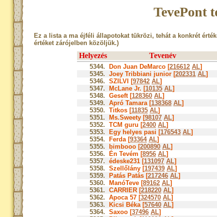
TevePont t
Ez a lista a ma éjféli állapotokat tükrözi, tehát a konkrét érté
értéket zárójelben közöljük.)
Helyezés
Tevenév
5344.
Don Juan DeMarco [
216612
AL
]
5345.
Joey Tribbiani junior [
202331
AL
]
5346.
SZILVI [
97842
AL
]
5347.
McLane Jr. [
10135
AL
]
5348.
Geseft [
128360
AL
]
5349.
Apró Tamara [
138368
AL
]
5350.
Titkos [
11835
AL
]
5351.
Ms.Sweety [
98107
AL
]
5352.
TCM guru [
2400
AL
]
5353.
Egy helyes pasi [
176543
AL
]
5354.
Ferda [
93364
AL
]
5355.
bimbooo [
200890
AL
]
5356.
Én Tevém [
8956
AL
]
5357.
édeske231 [
131097
AL
]
5358.
Szellőlány [
197439
AL
]
5359.
Patás Patás [
217246
AL
]
5360.
ManóTeve [
89162
AL
]
5361.
CARRIER [
218220
AL
]
5362.
Apoca 57 [
324570
AL
]
5363.
Kicsi Béka [
57640
AL
]
5364.
Saxoo [
37496
AL
]