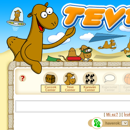
Cuccok
Teve
Karaván
Kapcsolat
Gam
Center
Center
Center
Center
Zo
[
Mi ez?
] [
Íro
haverok: