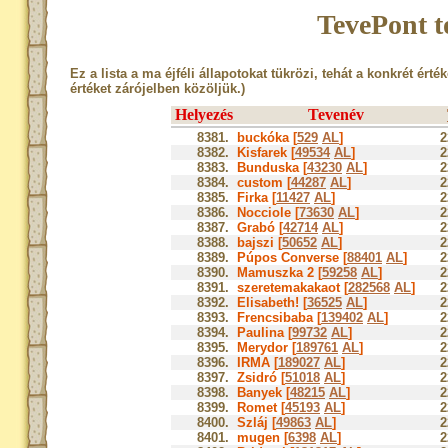
TevePont t
Ez a lista a ma éjféli állapotokat tükrözi, tehát a konkrét érté
értéket zárójelben közöljük.)
Helyezés
Tevenév
8381.
buckóka [
529
AL
]
2
8382.
Kisfarek [
49534
AL
]
2
8383.
Bunduska [
43230
AL
]
2
8384.
custom [
44287
AL
]
2
8385.
Firka [
11427
AL
]
2
8386.
Nocciole [
73630
AL
]
2
8387.
Grabó [
42714
AL
]
2
8388.
bajszi [
50652
AL
]
2
8389.
Púpos Converse [
88401
AL
]
2
8390.
Mamuszka 2 [
59258
AL
]
2
8391.
szeretemakakaot [
282568
AL
]
2
8392.
Elisabeth! [
36525
AL
]
2
8393.
Frencsibaba [
139402
AL
]
2
8394.
Paulina [
99732
AL
]
2
8395.
Merydor [
189761
AL
]
2
8396.
IRMA [
189027
AL
]
2
8397.
Zsidró [
51018
AL
]
2
8398.
Banyek [
48215
AL
]
2
8399.
Romet [
45193
AL
]
2
8400.
Szláj [
49863
AL
]
2
8401.
mugen [
6398
AL
]
2