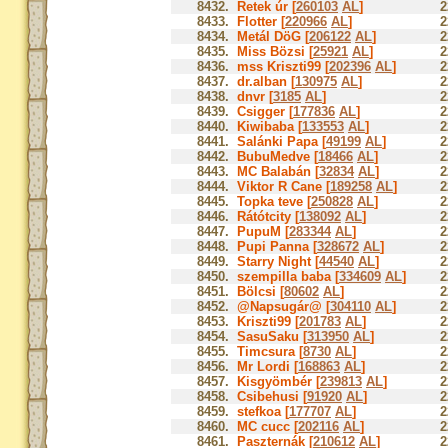
8432.
Retek úr [
260103
AL
]
2
8433.
Flotter [
220966
AL
]
2
8434.
Metál DöG [
206122
AL
]
2
8435.
Miss Bözsi [
25921
AL
]
2
8436.
mss Kriszti99 [
202396
AL
]
2
8437.
dr.alban [
130975
AL
]
2
8438.
dnvr [
3185
AL
]
2
8439.
Csigger [
177836
AL
]
2
8440.
Kiwibaba [
133553
AL
]
2
8441.
Salánki Papa [
49199
AL
]
2
8442.
BubuMedve [
18466
AL
]
2
8443.
MC Balabán [
32834
AL
]
2
8444.
Viktor R Cane [
189258
AL
]
2
8445.
Topka teve [
250828
AL
]
2
8446.
Rátótcity [
138092
AL
]
2
8447.
PupuM [
283344
AL
]
2
8448.
Pupi Panna [
328672
AL
]
2
8449.
Starry Night [
44540
AL
]
2
8450.
szempilla baba [
334609
AL
]
2
8451.
Bölcsi [
80602
AL
]
2
8452.
@Napsugár@ [
304110
AL
]
2
8453.
Kriszti99 [
201783
AL
]
2
8454.
SasuSaku [
313950
AL
]
2
8455.
Timcsura [
8730
AL
]
2
8456.
Mr Lordi [
168863
AL
]
2
8457.
Kisgyömbér [
239813
AL
]
2
8458.
Csibehusi [
91920
AL
]
2
8459.
stefkoa [
177707
AL
]
2
8460.
MC cucc [
202116
AL
]
2
8461.
Paszternák [
210612
AL
]
2