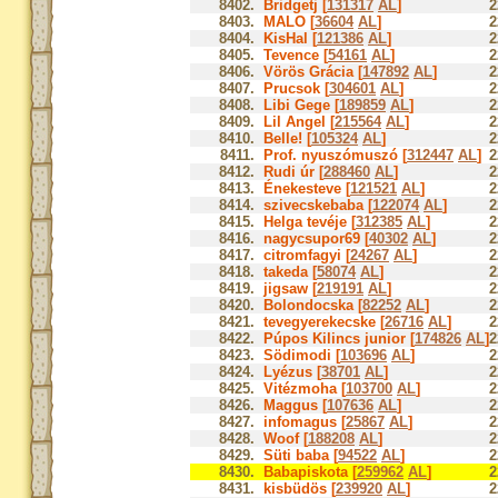
8402.
Bridgetj [
131317
AL
]
2
8403.
MALO [
36604
AL
]
2
8404.
KisHal [
121386
AL
]
2
8405.
Tevence [
54161
AL
]
2
8406.
Vörös Grácia [
147892
AL
]
2
8407.
Prucsok [
304601
AL
]
2
8408.
Libi Gege [
189859
AL
]
2
8409.
Lil Angel [
215564
AL
]
2
8410.
Belle! [
105324
AL
]
2
8411.
Prof. nyuszómuszó [
312447
AL
]
2
8412.
Rudi úr [
288460
AL
]
2
8413.
Énekesteve [
121521
AL
]
2
8414.
szivecskebaba [
122074
AL
]
2
8415.
Helga tevéje [
312385
AL
]
2
8416.
nagycsupor69 [
40302
AL
]
2
8417.
citromfagyi [
24267
AL
]
2
8418.
takeda [
58074
AL
]
2
8419.
jigsaw [
219191
AL
]
2
8420.
Bolondocska [
82252
AL
]
2
8421.
tevegyerekecske [
26716
AL
]
2
8422.
Púpos Kilincs junior [
174826
AL
]
2
8423.
Södimodi [
103696
AL
]
2
8424.
Lyézus [
38701
AL
]
2
8425.
Vitézmoha [
103700
AL
]
2
8426.
Maggus [
107636
AL
]
2
8427.
infomagus [
25867
AL
]
2
8428.
Woof [
188208
AL
]
2
8429.
Süti baba [
94522
AL
]
2
8430.
Babapiskota [
259962
AL
]
2
8431.
kisbüdös [
239920
AL
]
2