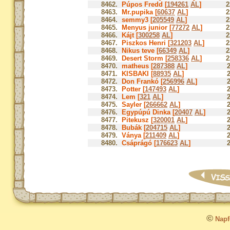
8462.
Púpos Fredd [
194261
AL
]
2
8463.
Mr.pupika [
60637
AL
]
2
8464.
semmy3 [
205549
AL
]
2
8465.
Menyus junior [
77272
AL
]
2
8466.
Kájt [
300258
AL
]
2
8467.
Piszkos Henri [
321203
AL
]
2
8468.
Nikus teve [
66349
AL
]
2
8469.
Desert Storm [
258336
AL
]
2
8470.
matheus [
287388
AL
]
8471.
KISBAKI [
88935
AL
]
8472.
Don Frankó [
256996
AL
]
8473.
Potter [
147493
AL
]
8474.
Lem [
321
AL
]
8475.
Sayler [
266662
AL
]
8476.
Egypúpú Dinka [
20407
AL
]
8477.
Pitekusz [
320001
AL
]
8478.
Bubák [
204715
AL
]
8479.
Ványa [
211409
AL
]
8480.
Csáprágó [
176623
AL
]
©
Napfo