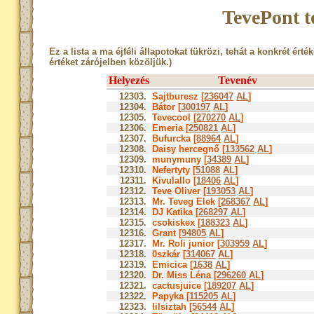
TevePont t
Ez a lista a ma éjféli állapotokat tükrözi, tehát a konkrét érté
értéket zárójelben közöljük.)
Helyezés
Tevenév
12303.
Sajtburesz [
236047
AL
]
12304.
Bátor [
300197
AL
]
12305.
Tevecool [
270270
AL
]
12306.
Emeria [
250821
AL
]
12307.
Bufurcka [
88964
AL
]
12308.
Daisy hercegnő [
133562
AL
]
12309.
munymuny [
34389
AL
]
12310.
Nefertyty [
51088
AL
]
12311.
Kivulallo [
18406
AL
]
12312.
Teve Oliver [
193053
AL
]
12313.
Mr. Teveg Elek [
268367
AL
]
12314.
DJ Katika [
268297
AL
]
12315.
csokiskex [
188323
AL
]
12316.
Grant [
94805
AL
]
12317.
Mr. Roli junior [
303959
AL
]
12318.
0szkár [
314067
AL
]
12319.
Emicica [
1638
AL
]
12320.
Dr. Miss Léna [
296260
AL
]
12321.
cactusjuice [
189207
AL
]
12322.
Papyka [
115205
AL
]
12323.
lilsiztah [
56544
AL
]