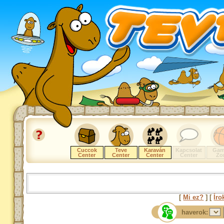
Cuccok
Teve
Karaván
Kapcsolat
Gam
Center
Center
Center
Center
Zo
[
Mi ez?
] [
Íro
haverok: