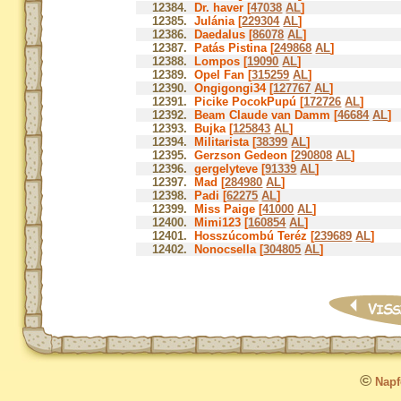
12384.
Dr. haver [
47038
AL
]
12385.
Julánia [
229304
AL
]
12386.
Daedalus [
86078
AL
]
12387.
Patás Pistina [
249868
AL
]
12388.
Lompos [
19090
AL
]
12389.
Opel Fan [
315259
AL
]
12390.
Ongigongi34 [
127767
AL
]
12391.
Picike PocokPupú [
172726
AL
]
12392.
Beam Claude van Damm [
46684
AL
]
12393.
Bujka [
125843
AL
]
12394.
Militarista [
38399
AL
]
12395.
Gerzson Gedeon [
290808
AL
]
12396.
gergelyteve [
91339
AL
]
12397.
Mad [
284980
AL
]
12398.
Padi [
62275
AL
]
12399.
Miss Paige [
41000
AL
]
12400.
Mimi123 [
160854
AL
]
12401.
Hosszúcombú Teréz [
239689
AL
]
12402.
Nonocsella [
304805
AL
]
©
Napfo