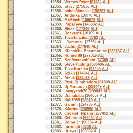
12354.
Vermes Péter [
81484
AL
]
12355.
Stasy [
275636
AL
]
12356.
habcsókocska [
158367
AL
]
12357.
Andulka [
16970
AL
]
12358.
Mr.Slash [
186673
AL
]
12359.
PapaTeve [
143882
AL
]
12360.
Skizz [
177346
AL
]
12361.
Rockerné [
18169
AL
]
12362.
Teve Lujzika [
2762
AL
]
12363.
_Demona_ [
27354
AL
]
12364.
Jacho [
277840
AL
]
12365.
Klebsiella Pneumoniae [
286787
AL
]
12366.
Runner88 [
277316
AL
]
12367.
Szoftverevolúció [
37309
AL
]
12368.
Steve Puding [
305486
AL
]
12369.
Teve Borzika [
97405
AL
]
12370.
Sziku [
174341
AL
]
12371.
Atkok [
323519
AL
]
12372.
Prof. Dumbledore [
81808
AL
]
12373.
Dj Mircus :-) [
291449
AL
]
12374.
lowgyerek70 [
299843
AL
]
12375.
Diánababa [
164057
AL
]
12376.
Kali1985 [
98619
AL
]
12377.
Gammi [
324706
AL
]
12378.
KJarina [
238590
AL
]
12379.
CsokisPitypang [
277452
AL
]
12380.
Celebrian [
69434
AL
]
12381.
Döme Jr. [
90334
AL
]
12382.
forrófejű [
3239
AL
]
12383.
Huawei [
198082
AL
]