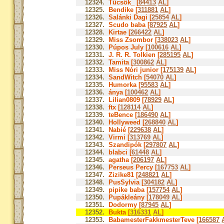
12324.
Tücsök_ [
84413
AL
]
12325.
Bendike [
311881
AL
]
12326.
Salánki Dagi [
25854
AL
]
12327.
Scudo baba [
87925
AL
]
12328.
Kirtae [
266422
AL
]
12329.
Miss Zsombor [
338023
AL
]
12330.
Púpos July [
100616
AL
]
12331.
J. R. R. Tolkien [
285195
AL
]
12332.
Tamita [
300862
AL
]
12333.
Miss Nóri junior [
175139
AL
]
12334.
SandWitch [
54070
AL
]
12335.
Humorka [
95583
AL
]
12336.
ánya [
100462
AL
]
12337.
Lilian0809 [
78929
AL
]
12338.
ftx [
128114
AL
]
12339.
teBence [
186490
AL
]
12340.
Hollyweed [
268840
AL
]
12341.
Nabié [
229638
AL
]
12342.
Virmi [
313769
AL
]
12343.
Szandipók [
297807
AL
]
12344.
blabci [
61448
AL
]
12345.
agatha [
206197
AL
]
12346.
Perseus Percy [
167753
AL
]
12347.
Zizike81 [
248821
AL
]
12348.
PusSylvia [
304182
AL
]
12349.
pipike baba [
157754
AL
]
12350.
Pupákleány [
178049
AL
]
12351.
Dodormy [
87945
AL
]
12352.
Bukta [
316331
AL
]
12353.
BabamesterFakkmesterTeve [
166587