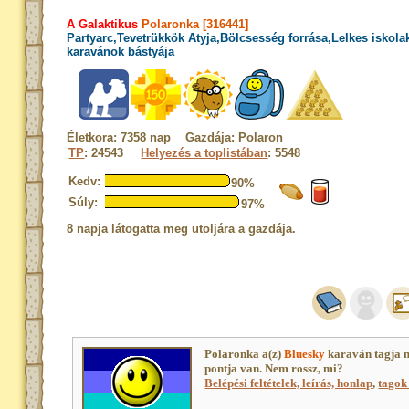
A Galaktikus
Polaronka [316441]
Partyarc,Tevetrükkök Atyja,Bölcsesség forrása,Lelkes iskol
karavánok bástyája
Életkora: 7358 nap Gazdája: Polaron
TP
: 24543
Helyezés a toplistában
: 5548
Kedv:
90%
Súly:
97%
8 napja látogatta meg utoljára a gazdája.
Polaronka a(z)
Bluesky
karaván tagja 
pontja van. Nem rossz, mi?
Belépési feltételek, leírás, honlap
,
tagok 