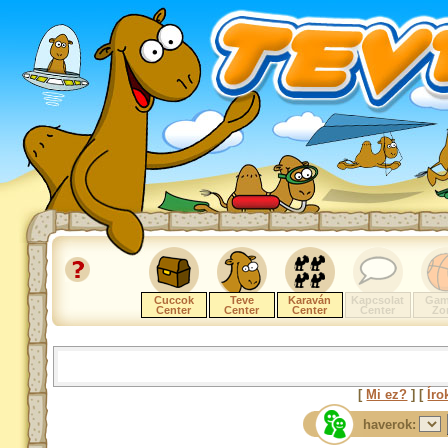
Cuccok
Teve
Karaván
Kapcsolat
Gam
Center
Center
Center
Center
Zo
[
Mi ez?
] [
Íro
haverok: