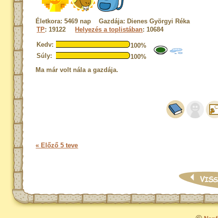
Életkora: 5469 nap Gazdája: Dienes Györgyi Réka
TP
: 19122
Helyezés a toplistában
: 10684
Kedv:
100%
Súly:
100%
Ma már volt nála a gazdája.
« Előző 5 teve