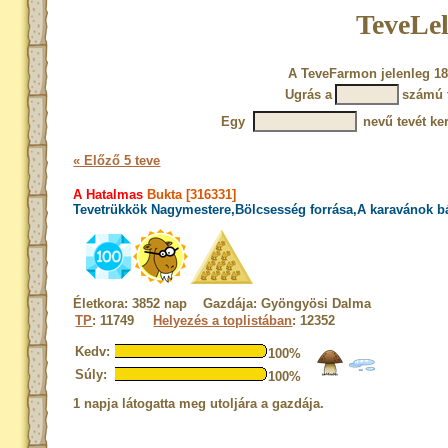
TeveLel
A TeveFarmon jelenleg 18
Ugrás a
számú 
Egy
nevű tevét ke
« Előző 5 teve
A Hatalmas
Bukta [316331]
Tevetrükkök Nagymestere,Bölcsesség forrása,A karavánok b
Életkora: 3852 nap Gazdája: Gyöngyösi Dalma
TP
: 11749
Helyezés a toplistában
: 12352
Kedv:
100%
Súly:
100%
1 napja látogatta meg utoljára a gazdája.