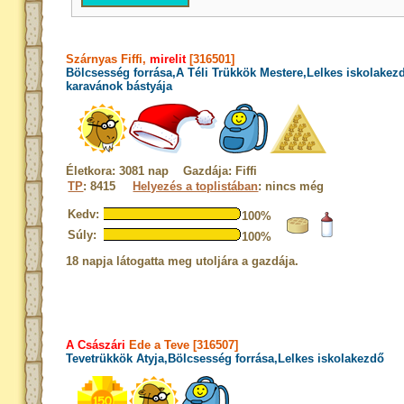
Szárnyas Fiffi,
mirelit
[316501]
Bölcsesség forrása,A Téli Trükkök Mestere,Lelkes iskolakez
karavánok bástyája
Életkora: 3081 nap Gazdája: Fiffi
TP
: 8415
Helyezés a toplistában
: nincs még
Kedv:
100%
Súly:
100%
18 napja látogatta meg utoljára a gazdája.
A Császári
Ede a Teve [316507]
Tevetrükkök Atyja,Bölcsesség forrása,Lelkes iskolakezdő