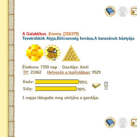
A Galaktikus
.Emma. [316379]
Tevetrükkök Atyja,Bölcsesség forrása,A karavánok bástyája
Életkora: 7359 nap Gazdája: Amli
TP
: 21062
Helyezés a toplistában
: 9529
Kedv:
95%
Súly:
90%
1 napja látogatta meg utoljára a gazdája.