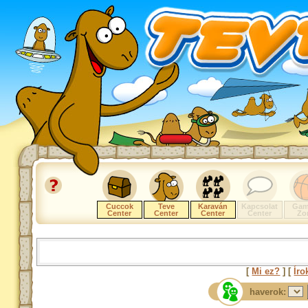
Cuccok
Teve
Karaván
Kapcsolat
Gam
Center
Center
Center
Center
Zo
[
Mi ez?
] [
Íro
haverok: