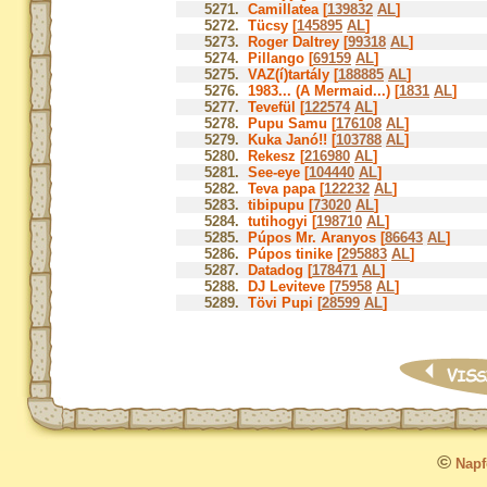
5271.
Camillatea [
139832
AL
]
5272.
Tücsy [
145895
AL
]
5273.
Roger Daltrey [
99318
AL
]
5274.
Pillango [
69159
AL
]
5275.
VAZ(í)tartály [
188885
AL
]
5276.
1983... (A Mermaid...) [
1831
AL
]
5277.
Tevefül [
122574
AL
]
5278.
Pupu Samu [
176108
AL
]
5279.
Kuka Janó!! [
103788
AL
]
5280.
Rekesz [
216980
AL
]
5281.
See-eye [
104440
AL
]
5282.
Teva papa [
122232
AL
]
5283.
tibipupu [
73020
AL
]
5284.
tutihogyi [
198710
AL
]
5285.
Púpos Mr. Aranyos [
86643
AL
]
5286.
Púpos tinike [
295883
AL
]
5287.
Datadog [
178471
AL
]
5288.
DJ Leviteve [
75958
AL
]
5289.
Tövi Pupi [
28599
AL
]
©
Napfo