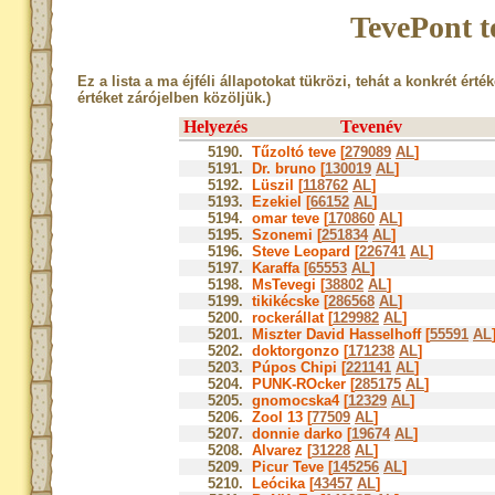
TevePont t
Ez a lista a ma éjféli állapotokat tükrözi, tehát a konkrét érté
értéket zárójelben közöljük.)
Helyezés
Tevenév
5190.
Tűzoltó teve [
279089
AL
]
5191.
Dr. bruno [
130019
AL
]
5192.
Lüszil [
118762
AL
]
5193.
Ezekiel [
66152
AL
]
5194.
omar teve [
170860
AL
]
5195.
Szonemi [
251834
AL
]
5196.
Steve Leopard [
226741
AL
]
5197.
Karaffa [
65553
AL
]
5198.
MsTevegi [
38802
AL
]
5199.
tikikécske [
286568
AL
]
5200.
rockerállat [
129982
AL
]
5201.
Miszter David Hasselhoff [
55591
AL
5202.
doktorgonzo [
171238
AL
]
5203.
Púpos Chipi [
221141
AL
]
5204.
PUNK-ROcker [
285175
AL
]
5205.
gnomocska4 [
12329
AL
]
5206.
Zool 13 [
77509
AL
]
5207.
donnie darko [
19674
AL
]
5208.
Alvarez [
31228
AL
]
5209.
Picur Teve [
145256
AL
]
5210.
Leócika [
43457
AL
]