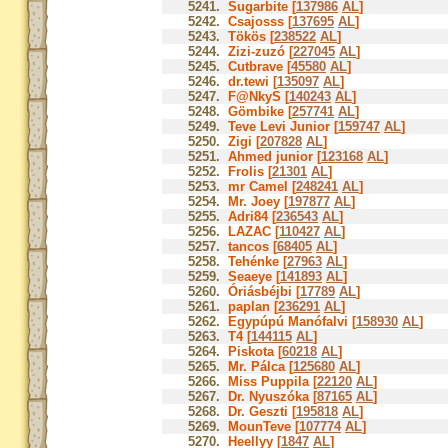
5241.
Sugarbite [
137986
AL
]
5242.
Csajosss [
137695
AL
]
5243.
Tökös [
238522
AL
]
5244.
Zizi-zuzó [
227045
AL
]
5245.
Cutbrave [
45580
AL
]
5246.
dr.tewi [
135097
AL
]
5247.
F@NkyS [
140243
AL
]
5248.
Gömbike [
257741
AL
]
5249.
Teve Levi Junior [
159747
AL
]
5250.
Zigi [
207828
AL
]
5251.
Ahmed junior [
123168
AL
]
5252.
Frolis [
21301
AL
]
5253.
mr Camel [
248241
AL
]
5254.
Mr. Joey [
197877
AL
]
5255.
Adri84 [
236543
AL
]
5256.
LAZAC [
110427
AL
]
5257.
tancos [
68405
AL
]
5258.
Tehénke [
27963
AL
]
5259.
Seaeye [
141893
AL
]
5260.
Óriásbéjbi [
17789
AL
]
5261.
paplan [
236291
AL
]
5262.
Egypúpú Manófalvi [
158930
AL
]
5263.
T4 [
144115
AL
]
5264.
Piskota [
60218
AL
]
5265.
Mr. Pálca [
125680
AL
]
5266.
Miss Puppila [
22120
AL
]
5267.
Dr. Nyuszóka [
87165
AL
]
5268.
Dr. Geszti [
195818
AL
]
5269.
MounTeve [
107774
AL
]
5270.
Heellyy [
1847
AL
]