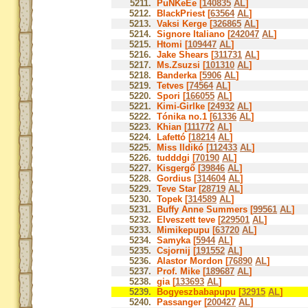
5211.
PuNKeEe [
140835
AL
]
5212.
BlackPriest [
63564
AL
]
5213.
Vaksi Kerge [
326865
AL
]
5214.
Signore Italiano [
242047
AL
]
5215.
Htomi [
109447
AL
]
5216.
Jake Shears [
311731
AL
]
5217.
Ms.Zsuzsi [
101310
AL
]
5218.
Banderka [
5906
AL
]
5219.
Tetves [
74564
AL
]
5220.
Spori [
166055
AL
]
5221.
Kimi-Girlke [
24932
AL
]
5222.
Tónika no.1 [
61336
AL
]
5223.
Khian [
111772
AL
]
5224.
Lafettó [
18214
AL
]
5225.
Miss Ildikó [
112433
AL
]
5226.
tudddgi [
70190
AL
]
5227.
Kisgergő [
39846
AL
]
5228.
Gordius [
314604
AL
]
5229.
Teve Star [
28719
AL
]
5230.
Topek [
314589
AL
]
5231.
Buffy Anne Summers [
99561
AL
]
5232.
Elveszett teve [
229501
AL
]
5233.
Mimikepupu [
63720
AL
]
5234.
Samyka [
5944
AL
]
5235.
Csjornij [
191552
AL
]
5236.
Alastor Mordon [
76890
AL
]
5237.
Prof. Mike [
189687
AL
]
5238.
gia [
133693
AL
]
5239.
Bogyeszbabapupu [
32915
AL
]
5240.
Passanger [
200427
AL
]