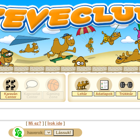
Karaván
Kapcsolat
Gaming
Leltár
Adatlapok
Trükktár
Center
Center
Zone
[
Mi ez?
] [
Írok ide
]
haverok: