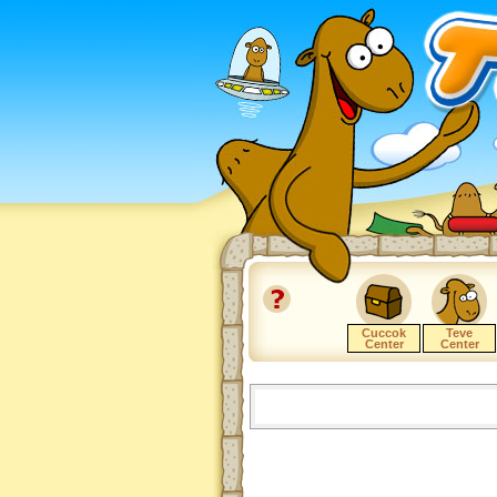
Cuccok
Teve
Center
Center