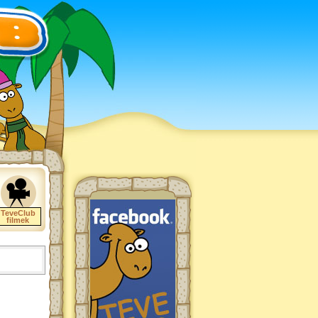
TeveClub
filmek