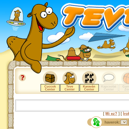
Cuccok
Teve
Karaván
Kapcsolat
Gam
Center
Center
Center
Center
Zo
[
Mi ez?
] [
Íro
haverok: