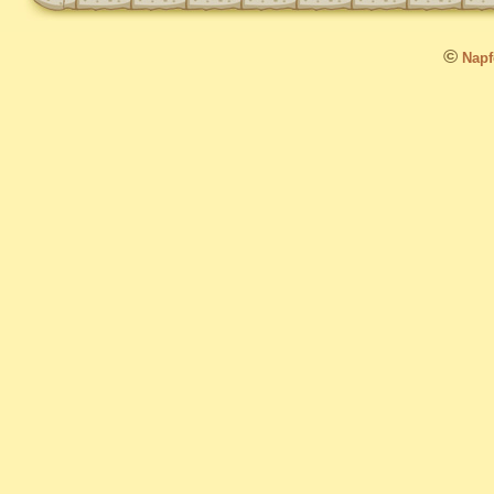
©
Napfo