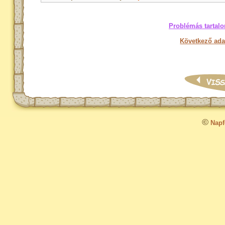
Problémás tartalo
Következő ada
©
Napfo