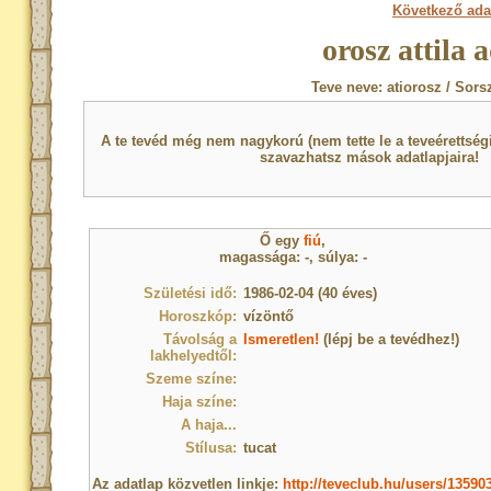
Következő ada
orosz attila 
Teve neve: atiorosz / Sors
A te tevéd még nem nagykorú (nem tette le a teveérettsé
szavazhatsz mások adatlapjaira!
Ő egy
fiú
,
magassága: -, súlya: -
Születési idő:
1986-02-04 (40 éves)
Horoszkóp:
vízöntő
Távolság a
Ismeretlen!
(lépj be a tevédhez!)
lakhelyedtől:
Szeme színe:
Haja színe:
A haja...
Stílusa:
tucat
Az adatlap közvetlen linkje:
http://teveclub.hu/users/13590