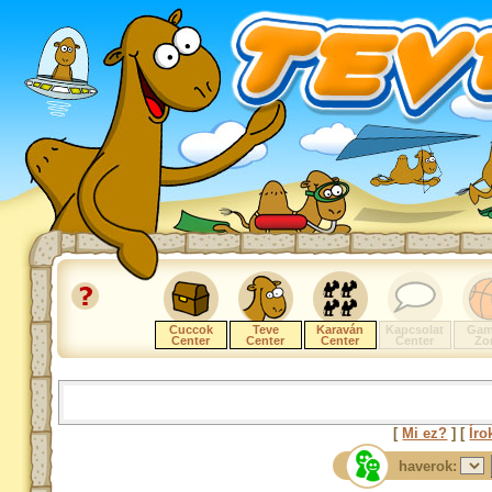
Cuccok
Teve
Karaván
Kapcsolat
Gam
Center
Center
Center
Center
Zo
[
Mi ez?
] [
Íro
haverok: