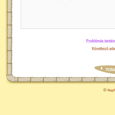
Problémás tartalo
Következő ada
©
Napfo