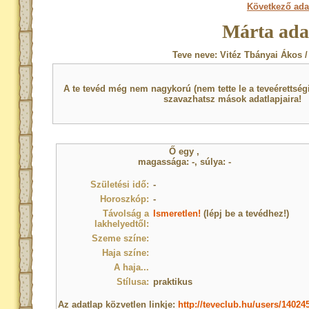
Következő ada
Márta ada
Teve neve: Vitéz Tbányai Ákos /
A te tevéd még nem nagykorú (nem tette le a teveérettsé
szavazhatsz mások adatlapjaira!
Ő egy
,
magassága: -, súlya: -
Születési idő:
-
Horoszkóp:
-
Távolság a
Ismeretlen!
(lépj be a tevédhez!)
lakhelyedtől:
Szeme színe:
Haja színe:
A haja...
Stílusa:
praktikus
Az adatlap közvetlen linkje:
http://teveclub.hu/users/14024