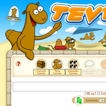
Cuccok
Teve
Karaván
Kapcsolat
Gam
Center
Center
Center
Center
Zo
[
Mi ez?
] [
Íro
haverok: