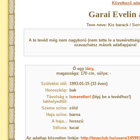
Következő ada
Garai Evelin 
Teve neve: Kis barack / Sor
A te tevéd még nem nagykorú (nem tette le a teveérettsé
szavazhatsz mások adatlapjaira!
Ő egy
lány
,
magassága: 170 cm, súlya: -
Születési idő:
1993-01-15 (33 éves)
Horoszkóp:
bak
Távolság a
Ismeretlen!
(lépj be a tevédhez!)
lakhelyedtől:
Szeme színe:
zöld
Haja színe:
barna
A haja...
hosszú
Stílusa:
tucat
Az adatlap közvetlen linkje:
http://teveclub.hu/users/14599