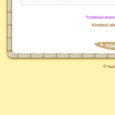
Problémás tartalo
Következő ada
©
Napfo