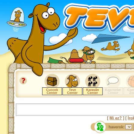
Cuccok
Teve
Karaván
Kapcsolat
Gam
Center
Center
Center
Center
Zo
[
Mi ez?
] [
Íro
haverok: