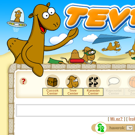
Cuccok
Teve
Karaván
Kapcsolat
Gam
Center
Center
Center
Center
Zo
[
Mi ez?
] [
Íro
haverok: