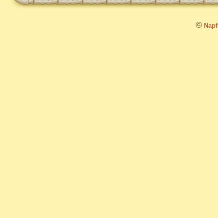
©
Napfo