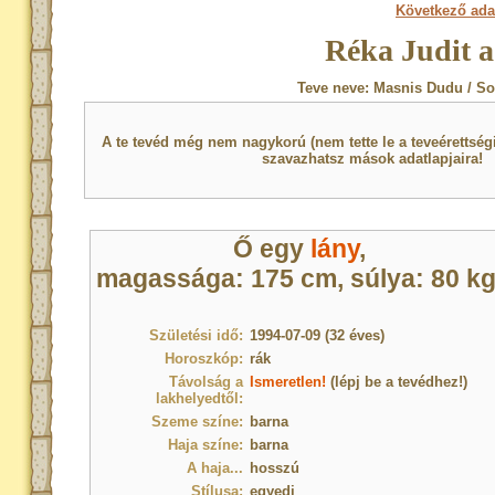
Következő ada
Réka Judit a
Teve neve: Masnis Dudu / So
A te tevéd még nem nagykorú (nem tette le a teveérettsé
szavazhatsz mások adatlapjaira!
Ő egy
lány
,
magassága: 175 cm, súlya: 80 kg
Születési idő:
1994-07-09 (32 éves)
Horoszkóp:
rák
Távolság a
Ismeretlen!
(lépj be a tevédhez!)
lakhelyedtől:
Szeme színe:
barna
Haja színe:
barna
A haja...
hosszú
Stílusa:
egyedi