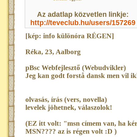
Az adatlap közvetlen linkje:
http://teveclub.hu/users/157269
[kép: info különóra RÉGEN]
Réka, 23, Aalborg
pBsc Webfejlesztő (Webudvikler)
Jeg kan godt forstå dansk men vil i
olvasás, írás (vers, novella)
levelek jöhetnek, válaszolok!
(EZ itt volt: "msn címem van, ha ké
MSN???? az is régen volt :D )