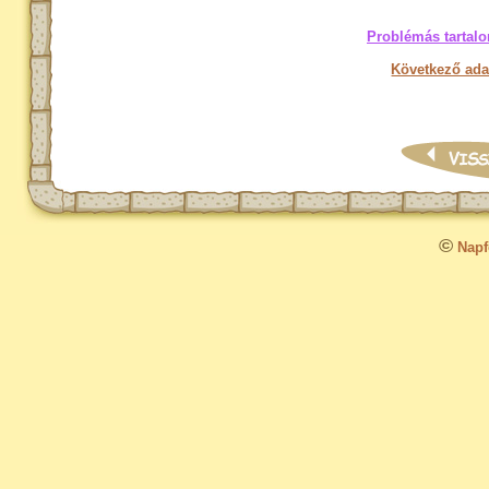
Problémás tartalo
Következő ada
©
Napfo