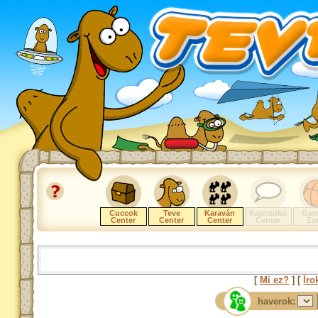
Cuccok
Teve
Karaván
Kapcsolat
Gam
Center
Center
Center
Center
Zo
[
Mi ez?
] [
Íro
haverok: