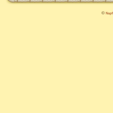
©
Napfo