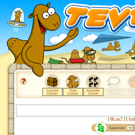
Cuccok
Teve
Karaván
Kapcsolat
Gam
Center
Center
Center
Center
Zo
[
Mi ez?
] [
Íro
haverok: