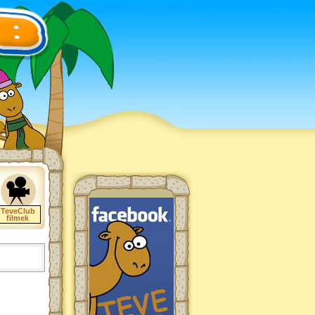
TeveClub
filmek