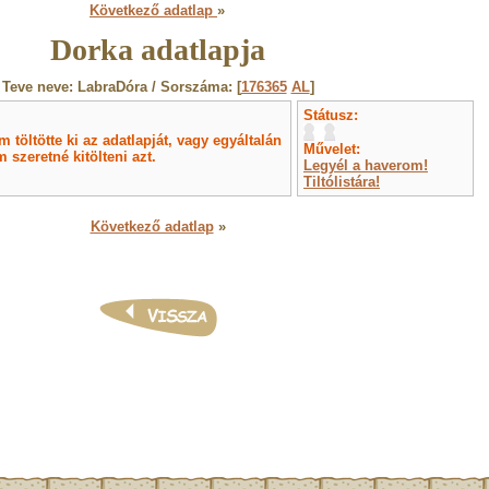
Következő adatlap
»
Dorka adatlapja
Teve neve: LabraDóra / Sorszáma: [
176365
AL
]
Státusz:
töltötte ki az adatlapját, vagy egyáltalán
Művelet:
 szeretné kitölteni azt.
Legyél a haverom!
Tiltólistára!
Következő adatlap
»