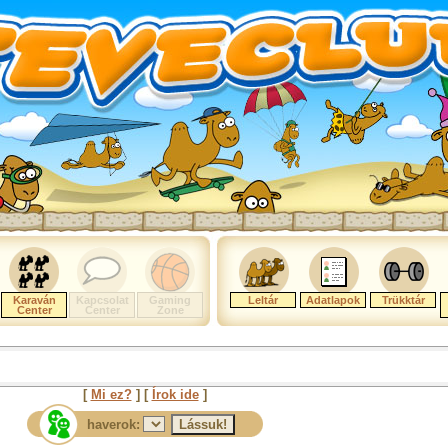
Karaván
Kapcsolat
Gaming
Leltár
Adatlapok
Trükktár
Center
Center
Zone
[
Mi ez?
] [
Írok ide
]
haverok: