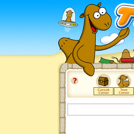
Cuccok
Teve
Center
Center