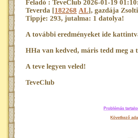
Feladó : TeveClub 2026-01-19 01:10
Teverda [
182268
AL
], gazdája Zsolt
Tippje: 293, jutalma: 1 datolya!
A további eredményeket ide kattint
HHa van kedved, máris tedd meg a t
A teve legyen veled!
TeveClub
Problémás tartalo
Következő ada