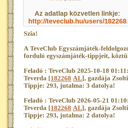
Az adatlap közvetlen linkje:
http://teveclub.hu/users/182268
Szia!
A TeveClub Egyszámjáték-feldolgozó
forduló egyszámjáték-tippjeit, köztük 
Feladó : TeveClub 2025-10-18 01:11
Teverda [
182268
AL
], gazdája Zsolt
Tippje: 293, jutalma: 3 datolya!
Feladó : TeveClub 2026-05-21 01:10
Teverda [
182268
AL
], gazdája Zsolt
Tippje: 293, jutalma: 2 datolya!