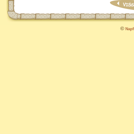
©
Napfo