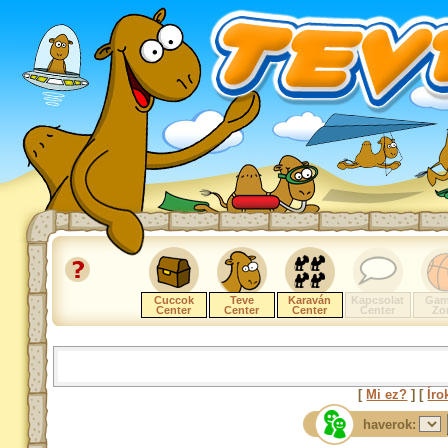
Cuccok
Teve
Karaván
Kapcsolat
Gam
Center
Center
Center
Center
Zo
[
Mi ez?
] [
Íro
haverok: