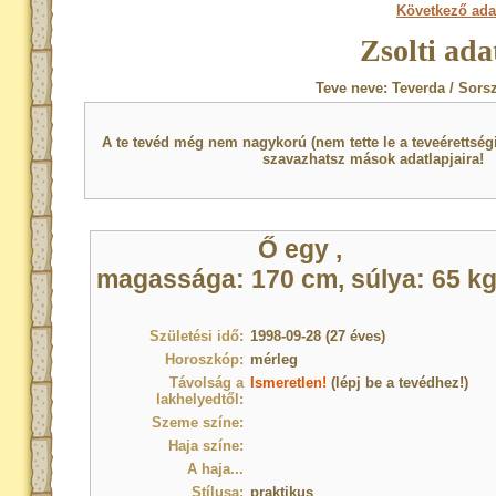
Következő ada
Zsolti ada
Teve neve: Teverda / Sors
A te tevéd még nem nagykorú (nem tette le a teveérettsé
szavazhatsz mások adatlapjaira!
Ő egy
,
magassága: 170 cm, súlya: 65 kg
Születési idő:
1998-09-28 (27 éves)
Horoszkóp:
mérleg
Távolság a
Ismeretlen!
(lépj be a tevédhez!)
lakhelyedtől:
Szeme színe:
Haja színe:
A haja...
Stílusa:
praktikus