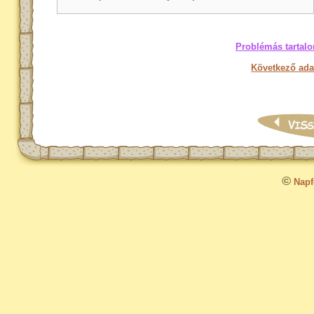
Problémás tartalo
Következő ada
©
Napfo