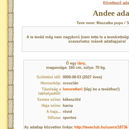
Következő ada
Andee ada
Teve neve: Maszatka pupu / 
A te tevéd még nem nagykorú (nem tette le a teveérettsé
szavazhatsz mások adatlapjaira!
Ő egy
lány
,
magassága: 160 cm, súlya: 70 kg.
Születési idő:
0000-08-03 (2027 éves)
Horoszkóp:
oroszlán
Távolság a
Ismeretlen!
(lépj be a tevédhez!)
lakhelyedtől:
Szeme színe:
kékeszöld
Haja színe:
barna
A haja...
rövid
Stílusa:
sportos
Az adatlap közvetlen linkje:
http://teveclub.hu/users/18736