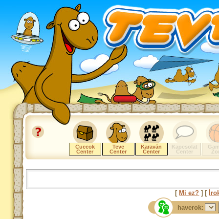
Cuccok
Teve
Karaván
Kapcsolat
Gam
Center
Center
Center
Center
Zo
[
Mi ez?
] [
Íro
haverok: