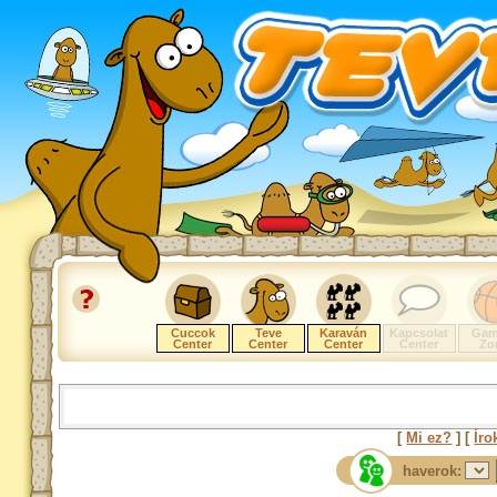
Cuccok
Teve
Karaván
Kapcsolat
Gam
Center
Center
Center
Center
Zo
[
Mi ez?
] [
Íro
haverok: