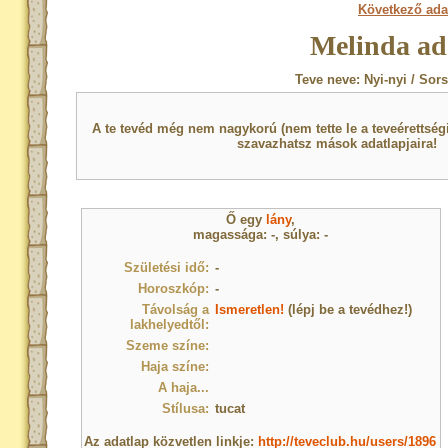
Következő ada
Melinda ad
Teve neve: Nyi-nyi / Sor
A te tevéd még nem nagykorú (nem tette le a teveérettsé
szavazhatsz mások adatlapjaira!
Ő egy
lány
,
magassága: -, súlya: -
Születési idő:
-
Horoszkóp:
-
Távolság a
Ismeretlen!
(lépj be a tevédhez!)
lakhelyedtől:
Szeme színe:
Haja színe:
A haja...
Stílusa:
tucat
Az adatlap közvetlen linkje:
http://teveclub.hu/users/1896