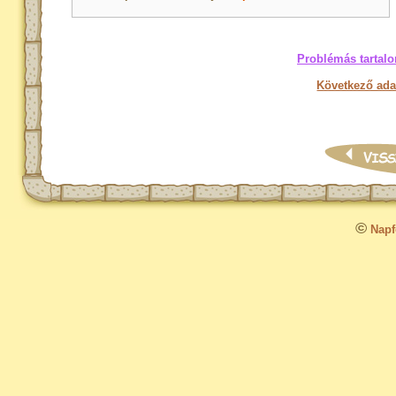
Problémás tartalo
Következő ada
©
Napfo