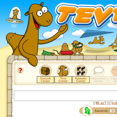
Cuccok
Teve
Karaván
Kapcsolat
Gam
Center
Center
Center
Center
Zo
[
Mi ez?
] [
Íro
haverok: