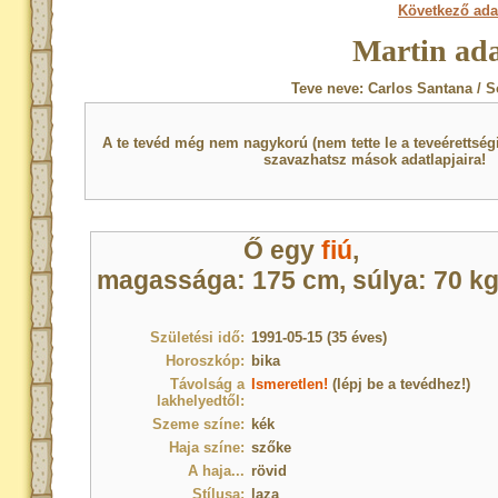
Következő ada
Martin ada
Teve neve: Carlos Santana / S
A te tevéd még nem nagykorú (nem tette le a teveérettsé
szavazhatsz mások adatlapjaira!
Ő egy
fiú
,
magassága: 175 cm, súlya: 70 kg
Születési idő:
1991-05-15 (35 éves)
Horoszkóp:
bika
Távolság a
Ismeretlen!
(lépj be a tevédhez!)
lakhelyedtől:
Szeme színe:
kék
Haja színe:
szőke
A haja...
rövid
Stílusa:
laza