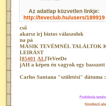
Az adatlap közvetlen linkje:
http://teveclub.hu/users/189919
cső
akarsz irj biztos válaszolok
na pá
MÁSIK TEVÉMNÉL TALÁLTOK K
LEIRÁST
[
85401
AL
]TeVeeDe
jAH a képen én vagyok egy basszott n
Carlos Santana "születési" dátuma :
Problémás tartalo
Következő ada