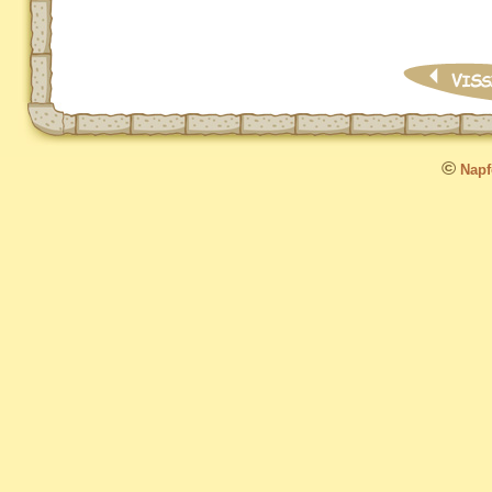
©
Napfo