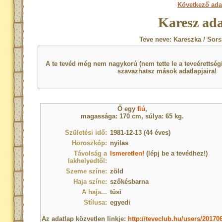
Következő ada
Karesz ada
Teve neve: Kareszka / Sors
A te tevéd még nem nagykorú (nem tette le a teveérettsé
szavazhatsz mások adatlapjaira!
Ő egy
fiú
,
magassága: 170 cm, súlya: 65 kg.
Születési idő:
1981-12-13 (44 éves)
Horoszkóp:
nyilas
Távolság a
Ismeretlen!
(lépj be a tevédhez!)
lakhelyedtől:
Szeme színe:
zöld
Haja színe:
szőkésbarna
A haja...
tüsi
Stílusa:
egyedi
Az adatlap közvetlen linkje:
http://teveclub.hu/users/20170