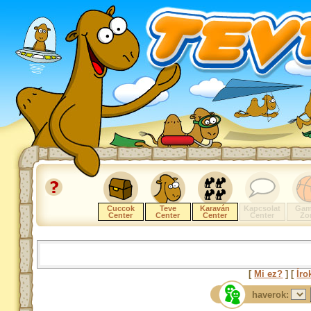
Cuccok
Teve
Karaván
Kapcsolat
Gam
Center
Center
Center
Center
Zo
[
Mi ez?
] [
Íro
haverok: