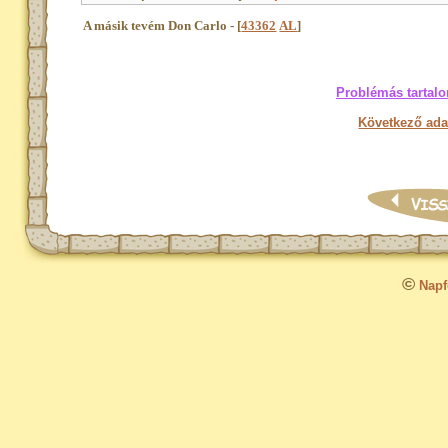
A másik tevém Don Carlo - [
43362
AL
]
Problémás tartalo
Következő ada
©
Napfo