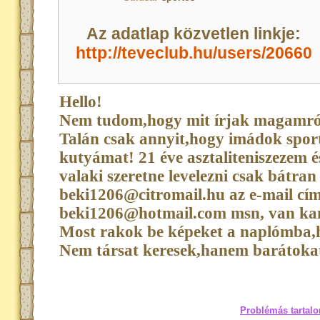
Az adatlap közvetlen linkje:
http://teveclub.hu/users/20660
Hello!
Nem tudom,hogy mit írjak magamról
Talán csak annyit,hogy imádok spor
kutyámat! 21 éve asztaliteniszezem 
valaki szeretne levelezni csak bátran
beki1206@citromail.hu az e-mail cí
beki1206@hotmail.com msn, van ka
Most rakok be képeket a naplómba,
Nem társat keresek,hanem barátokat
Problémás tartalo