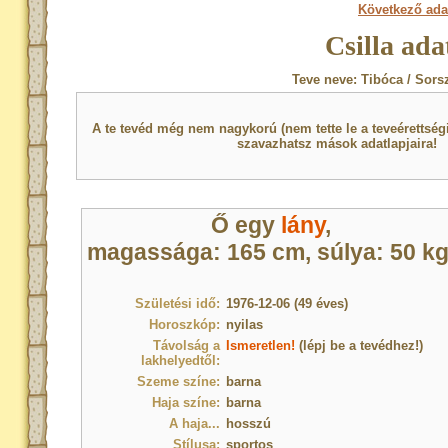
Következő ada
Csilla ada
Teve neve: Tibóca / Sors
A te tevéd még nem nagykorú (nem tette le a teveérettsé
szavazhatsz mások adatlapjaira!
Ő egy
lány
,
magassága: 165 cm, súlya: 50 kg
Születési idő:
1976-12-06 (49 éves)
Horoszkóp:
nyilas
Távolság a
Ismeretlen!
(lépj be a tevédhez!)
lakhelyedtől:
Szeme színe:
barna
Haja színe:
barna
A haja...
hosszú
Stílusa:
sportos