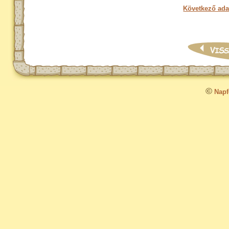
Következő ada
©
Napfo