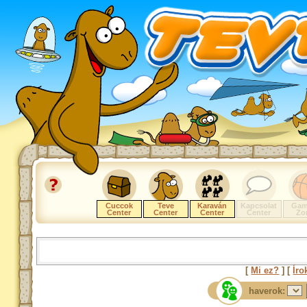
Cuccok
Teve
Karaván
Kapcsolat
Gam
Center
Center
Center
Center
Zo
[
Mi ez?
] [
Íro
haverok: