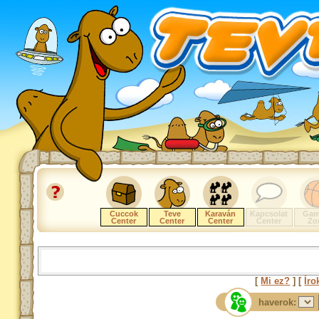
Cuccok
Teve
Karaván
Kapcsolat
Gam
Center
Center
Center
Center
Zo
[
Mi ez?
] [
Íro
haverok: