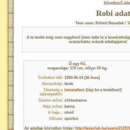
Következő ada
Robi adat
Teve neve: Róbert Benedek / 
A te tevéd még nem nagykorú (nem tette le a teveérettsé
szavazhatsz mások adatlapjaira!
Ő egy
fiú
,
magassága: 170 cm, súlya: 65 kg.
Születési idő:
1990-06-14 (36 éves)
Horoszkóp:
ikrek
Távolság a
Ismeretlen!
(lépj be a tevédhez!)
lakhelyedtől:
Szeme színe:
zöldesbarna
Haja színe:
barna
A haja...
rövid
Stílusa:
sportos
Az adatlap közvetlen linkje:
http://teveclub.hu/users/21253