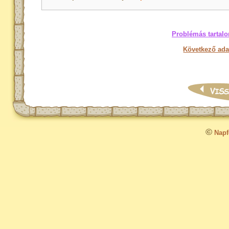
Problémás tartalo
Következő ada
©
Napfo