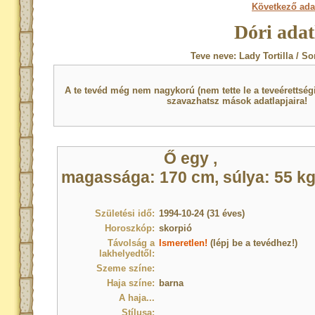
Következő ada
Dóri adat
Teve neve: Lady Tortilla / S
A te tevéd még nem nagykorú (nem tette le a teveérettsé
szavazhatsz mások adatlapjaira!
Ő egy
,
magassága: 170 cm, súlya: 55 kg
Születési idő:
1994-10-24 (31 éves)
Horoszkóp:
skorpió
Távolság a
Ismeretlen!
(lépj be a tevédhez!)
lakhelyedtől:
Szeme színe:
Haja színe:
barna
A haja...
Stílusa: