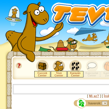
Cuccok
Teve
Karaván
Kapcsolat
Gam
Center
Center
Center
Center
Zo
[
Mi ez?
] [
Íro
haverok: