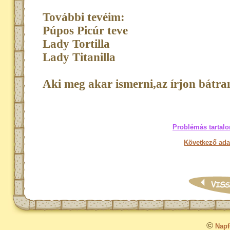
További tevéim:
Púpos Picúr teve
Lady Tortilla
Lady Titanilla
Aki meg akar ismerni,az írjon bátra
Problémás tartalo
Következő ada
©
Napfo