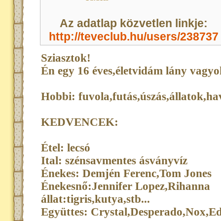
Az adatlap közvetlen linkje:
http://teveclub.hu/users/238737
Sziasztok!
Én egy 16 éves,életvidám lány vag
Hobbi: fuvola,futás,úszás,állatok,h
KEDVENCEK:
Étel: lecsó
Ital: szénsavmentes ásványvíz
Énekes: Demjén Ferenc,Tom Jones
Énekesnő:Jennifer Lopez,Rihanna
állat:tigris,kutya,stb...
Együttes: Crystal,Desperado,Nox,E