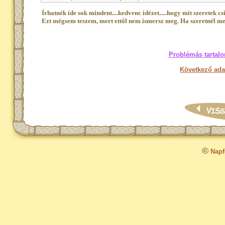
Írhatnék ide sok mindent....kedvenc idézet.....hogy mit szeretek cs
Ezt mégsem teszem, mert ettől nem ismersz meg. Ha szeretnél meg
Problémás tartalo
Következő ada
©
Napfo