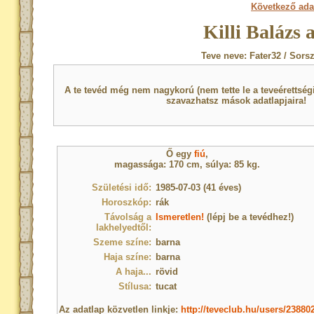
Következő ada
Killi Balázs 
Teve neve: Fater32 / Sors
A te tevéd még nem nagykorú (nem tette le a teveérettsé
szavazhatsz mások adatlapjaira!
Ő egy
fiú
,
magassága: 170 cm, súlya: 85 kg.
Születési idő:
1985-07-03 (41 éves)
Horoszkóp:
rák
Távolság a
Ismeretlen!
(lépj be a tevédhez!)
lakhelyedtől:
Szeme színe:
barna
Haja színe:
barna
A haja...
rövid
Stílusa:
tucat
Az adatlap közvetlen linkje:
http://teveclub.hu/users/23880