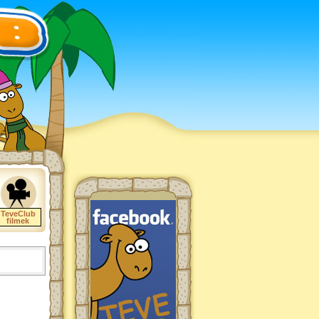
TeveClub
filmek