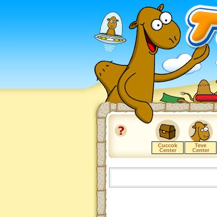
Cuccok
Teve
Center
Center