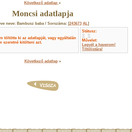
Következő adatlap
»
Moncsi adatlapja
eve neve: Bambusz baba / Sorszáma: [
243673
AL
]
Státusz:
töltötte ki az adatlapját, vagy egyáltalán
Művelet:
 szeretné kitölteni azt.
Legyél a haverom!
Tiltólistára!
Következő adatlap
»