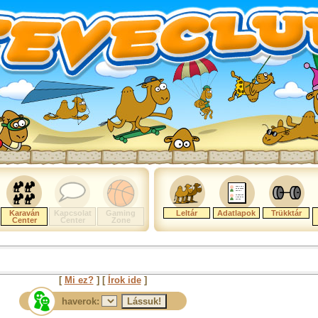
Karaván
Kapcsolat
Gaming
Leltár
Adatlapok
Trükktár
Center
Center
Zone
[
Mi ez?
] [
Írok ide
]
haverok: