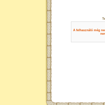
T
A felhasználó még nem 
nem