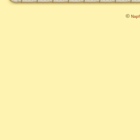
©
Napfo