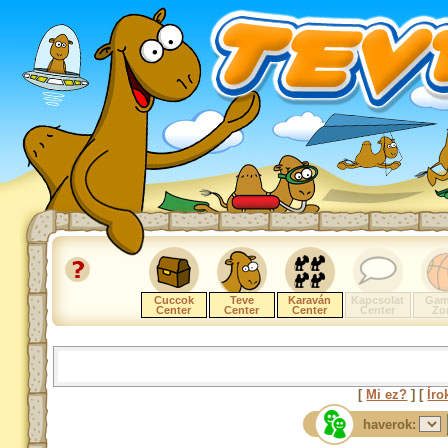
Cuccok
Teve
Karaván
Kapcsolat
Gam
Center
Center
Center
Center
Zo
[
Mi ez?
] [
Íro
haverok: