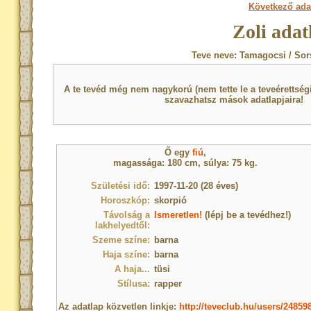
Következő ada
Zoli adat
Teve neve: Tamagocsi / Sor
A te tevéd még nem nagykorú (nem tette le a teveérettsé
szavazhatsz mások adatlapjaira!
Ő egy
fiú
,
magassága: 180 cm, súlya: 75 kg.
Születési idő:
1997-11-20 (28 éves)
Horoszkóp:
skorpió
Távolság a
Ismeretlen!
(lépj be a tevédhez!)
lakhelyedtől:
Szeme színe:
barna
Haja színe:
barna
A haja...
tüsi
Stílusa:
rapper
Az adatlap közvetlen linkje:
http://teveclub.hu/users/24859