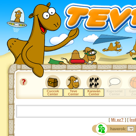
Cuccok
Teve
Karaván
Kapcsolat
Gam
Center
Center
Center
Center
Zo
[
Mi ez?
] [
Íro
haverok: