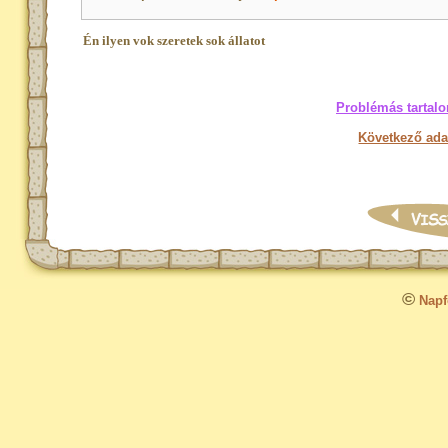
Én ilyen vok szeretek sok állatot
Problémás tartalo
Következő ada
©
Napfo