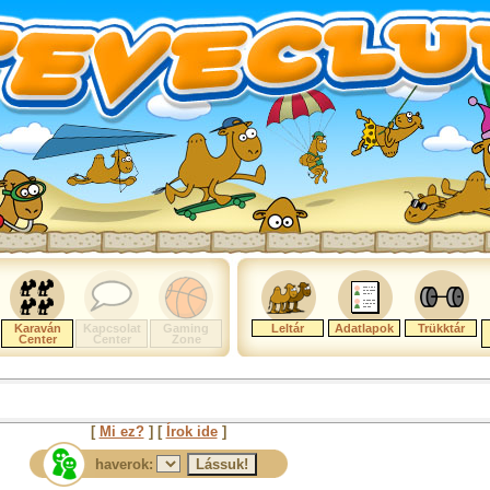
Karaván
Kapcsolat
Gaming
Leltár
Adatlapok
Trükktár
Center
Center
Zone
[
Mi ez?
] [
Írok ide
]
haverok: