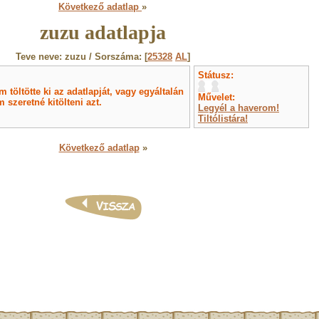
Következő adatlap
»
zuzu adatlapja
Teve neve: zuzu / Sorszáma: [
25328
AL
]
Státusz:
töltötte ki az adatlapját, vagy egyáltalán
Művelet:
 szeretné kitölteni azt.
Legyél a haverom!
Tiltólistára!
Következő adatlap
»