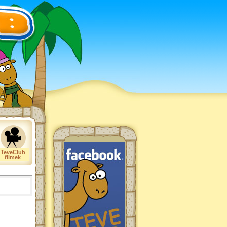
TeveClub
filmek