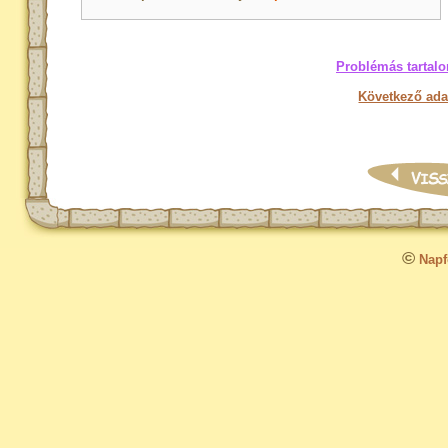
Problémás tartalo
Következő ada
©
Napfo