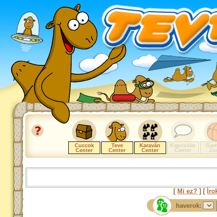
Cuccok
Teve
Karaván
Kapcsolat
Gam
Center
Center
Center
Center
Zo
[
Mi ez?
] [
Íro
haverok: