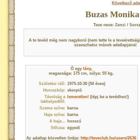
Következő ada
Buzas Monika 
Teve neve: Zenzi / Sors
A te tevéd még nem nagykorú (nem tette le a teveérettsé
szavazhatsz mások adatlapjaira!
Ő egy
lány
,
magassága: 175 cm, súlya: 55 kg.
Születési idő:
1975-10-30 (50 éves)
Horoszkóp:
skorpió
Távolság a
Ismeretlen!
(lépj be a tevédhez!)
lakhelyedtől:
Szeme színe:
barna
Haja színe:
barna
A haja...
hosszú
Stílusa:
egyedi
Az adatlap közvetlen linkje:
http://teveclub.hu/users/2636