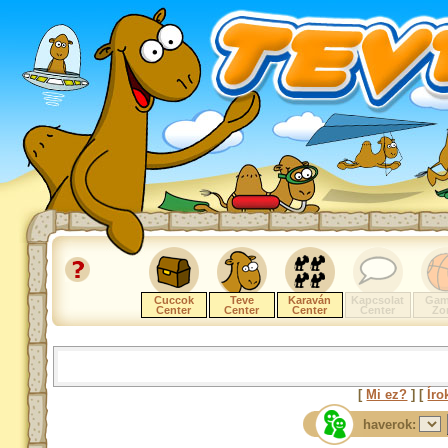
Cuccok
Teve
Karaván
Kapcsolat
Gam
Center
Center
Center
Center
Zo
[
Mi ez?
] [
Íro
haverok: