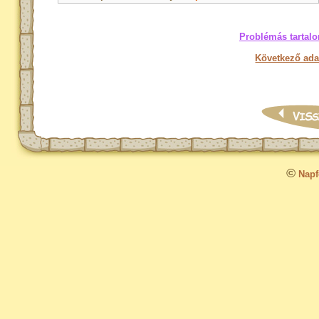
Problémás tartalo
Következő ada
©
Napfo