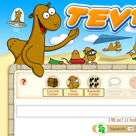
Cuccok
Teve
Karaván
Kapcsolat
Gam
Center
Center
Center
Center
Zo
[
Mi ez?
] [
Íro
haverok: