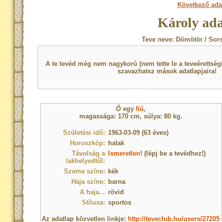
Következő ada
Károly ada
Teve neve: Dömötör / Sor
A te tevéd még nem nagykorú (nem tette le a teveérettsé
szavazhatsz mások adatlapjaira!
Ő egy
fiú
,
magassága: 170 cm, súlya: 80 kg.
Születési idő:
1963-03-09 (63 éves)
Horoszkóp:
halak
Távolság a
Ismeretlen!
(lépj be a tevédhez!)
lakhelyedtől:
Szeme színe:
kék
Haja színe:
barna
A haja...
rövid
Stílusa:
sportos
Az adatlap közvetlen linkje:
http://teveclub.hu/users/27205