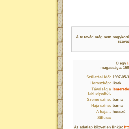
A te tevéd még nem nagykorú 
szavaz
Ő egy
l
magassága: 160 
Születési idő:
1997-05-3
Horoszkóp:
ikrek
Távolság a
Ismeretle
lakhelyedtől:
Szeme színe:
barna
Haja színe:
barna
A haja...
hosszú
Stílusa:
Az adatlap közvetlen linkje:
ht