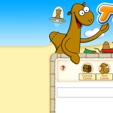
Cuccok
Teve
Center
Center