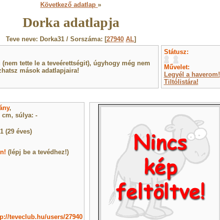
Következő adatlap
»
Dorka adatlapja
Teve neve: Dorka31 / Sorszáma: [
27940
AL
]
Státusz:
(nem tette le a teveérettségit), úgyhogy még nem
Művelet:
hatsz mások adatlapjaira!
Legyél a haverom!
Tiltólistára!
ány
,
cm, súlya: -
1 (29 éves)
n!
(lépj be a tevédhez!)
tp://teveclub.hu/users/27940