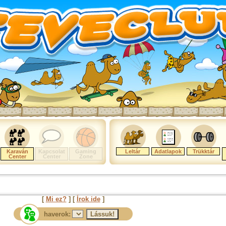
Karaván
Kapcsolat
Gaming
Leltár
Adatlapok
Trükktár
Center
Center
Zone
[
Mi ez?
] [
Írok ide
]
haverok: