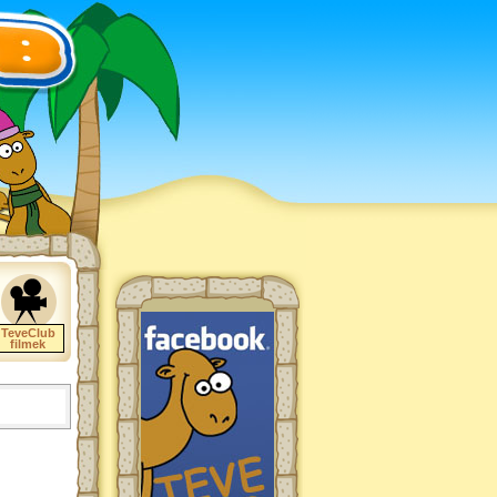
TeveClub
filmek