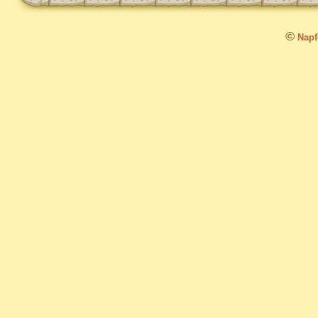
©
Napfo