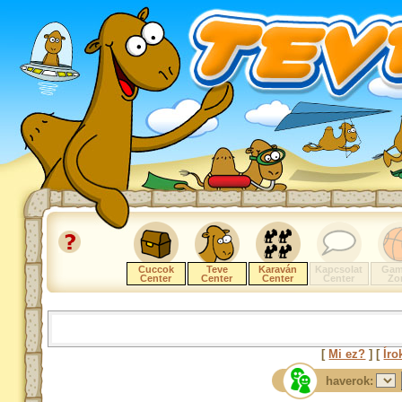
Cuccok
Teve
Karaván
Kapcsolat
Gam
Center
Center
Center
Center
Zo
[
Mi ez?
] [
Íro
haverok: