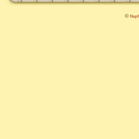
©
Napfo