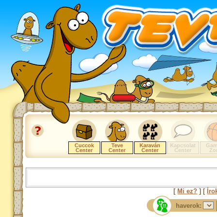
Cuccok
Teve
Karaván
Kapcsolat
Gam
Center
Center
Center
Center
Zo
[
Mi ez?
] [
Íro
haverok: