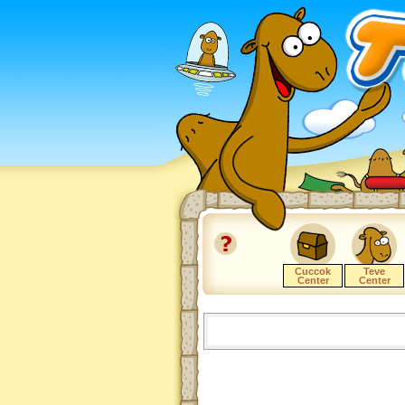
Cuccok
Teve
Center
Center