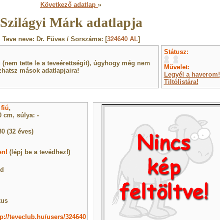
Következő adatlap
»
Szilágyi Márk adatlapja
Teve neve: Dr. Füves / Sorszáma: [
324640
AL
]
Státusz:
(nem tette le a teveérettségit), úgyhogy még nem
Művelet:
hatsz mások adatlapjaira!
Legyél a haverom!
Tiltólistára!
y
fiú
,
 cm, súlya: -
30 (32 éves)
en!
(lépj be a tevédhez!)
ld
kus
tp://teveclub.hu/users/324640