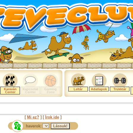
Karaván
Kapcsolat
Gaming
Leltár
Adatlapok
Trükktár
Center
Center
Zone
[
Mi ez?
] [
Írok ide
]
haverok: