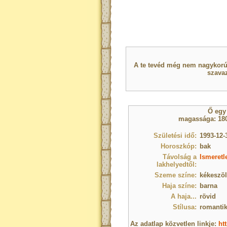
A te tevéd még nem nagykorú 
szavaz
Ő eg
magassága: 180
Születési idő:
1993-12-
Horoszkóp:
bak
Távolság a
Ismeretl
lakhelyedtől:
Szeme színe:
kékeszö
Haja színe:
barna
A haja...
rövid
Stílusa:
romanti
Az adatlap közvetlen linkje:
ht