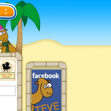
TeveClub
filmek