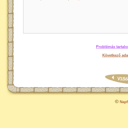
Problémás tartalo
Következő ada
©
Napfo