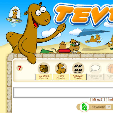
Cuccok
Teve
Karaván
Kapcsolat
Gam
Center
Center
Center
Center
Zo
[
Mi ez?
] [
Íro
haverok: