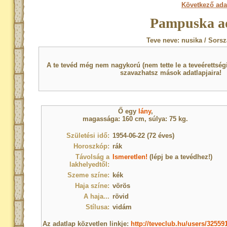
Következő ada
Pampuska a
Teve neve: nusika / Sorsz
A te tevéd még nem nagykorú (nem tette le a teveérettsé
szavazhatsz mások adatlapjaira!
Ő egy
lány
,
magassága: 160 cm, súlya: 75 kg.
Születési idő:
1954-06-22 (72 éves)
Horoszkóp:
rák
Távolság a
Ismeretlen!
(lépj be a tevédhez!)
lakhelyedtől:
Szeme színe:
kék
Haja színe:
vörös
A haja...
rövid
Stílusa:
vidám
Az adatlap közvetlen linkje:
http://teveclub.hu/users/32559