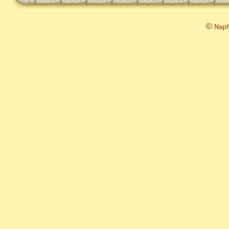
©
Napfo