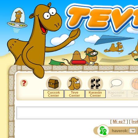
Cuccok
Teve
Karaván
Kapcsolat
Gam
Center
Center
Center
Center
Zo
[
Mi ez?
] [
Íro
haverok: