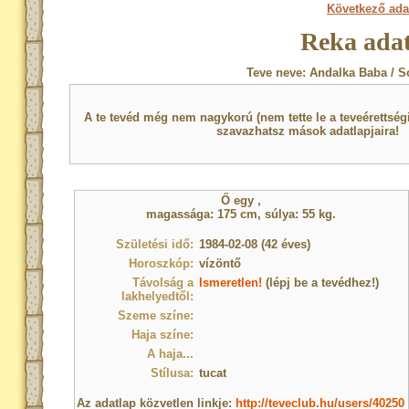
Következő ada
Reka adat
Teve neve: Andalka Baba / S
A te tevéd még nem nagykorú (nem tette le a teveérettsé
szavazhatsz mások adatlapjaira!
Ő egy
,
magassága: 175 cm, súlya: 55 kg.
Születési idő:
1984-02-08 (42 éves)
Horoszkóp:
vízöntő
Távolság a
Ismeretlen!
(lépj be a tevédhez!)
lakhelyedtől:
Szeme színe:
Haja színe:
A haja...
Stílusa:
tucat
Az adatlap közvetlen linkje:
http://teveclub.hu/users/40250