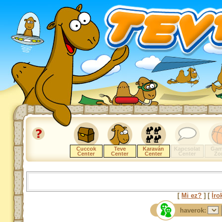
Cuccok
Teve
Karaván
Kapcsolat
Gam
Center
Center
Center
Center
Zo
[
Mi ez?
] [
Íro
haverok: