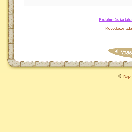
Problémás tartalo
Következő ada
©
Napfo