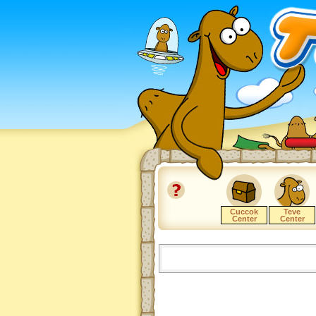
Cuccok
Teve
Center
Center