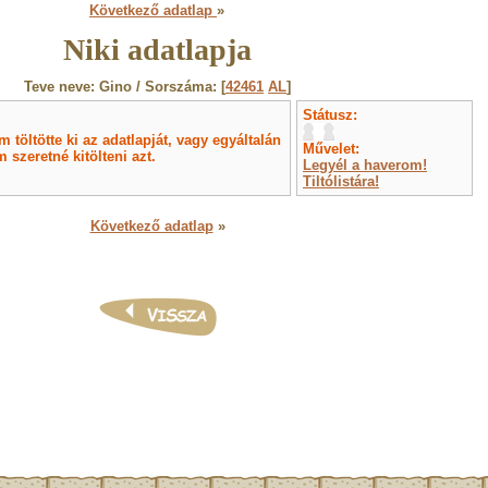
Következő adatlap
»
Niki adatlapja
Teve neve: Gino / Sorszáma: [
42461
AL
]
Státusz:
töltötte ki az adatlapját, vagy egyáltalán
Művelet:
 szeretné kitölteni azt.
Legyél a haverom!
Tiltólistára!
Következő adatlap
»