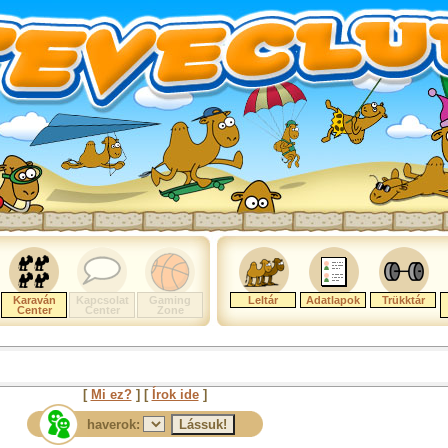
Karaván
Kapcsolat
Gaming
Leltár
Adatlapok
Trükktár
Center
Center
Zone
[
Mi ez?
] [
Írok ide
]
haverok: