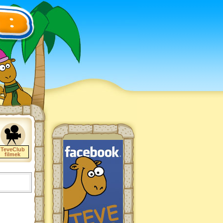
TeveClub
filmek