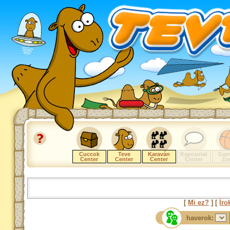
Cuccok
Teve
Karaván
Kapcsolat
Gam
Center
Center
Center
Center
Zo
[
Mi ez?
] [
Íro
haverok: