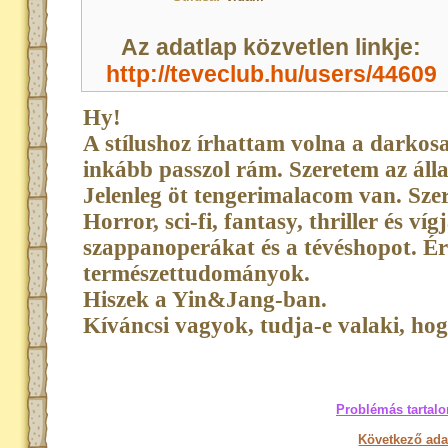
Az adatlap közvetlen linkje:
http://teveclub.hu/users/44609
Hy!
A stílushoz írhattam volna a darkosa
inkább passzol rám. Szeretem az áll
Jelenleg öt tengerimalacom van. Szer
Horror, sci-fi, fantasy, thriller és v
szappanoperákat és a tévéshopot. É
természettudományok.
Hiszek a Yin&Jang-ban.
Kíváncsi vagyok, tudja-e valaki, hog
Problémás tartalo
Következő ada