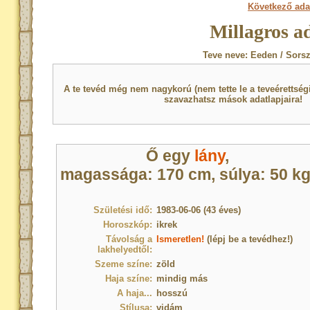
Következő ada
Millagros a
Teve neve: Eeden / Sors
A te tevéd még nem nagykorú (nem tette le a teveérettsé
szavazhatsz mások adatlapjaira!
Ő egy
lány
,
magassága: 170 cm, súlya: 50 kg
Születési idő:
1983-06-06 (43 éves)
Horoszkóp:
ikrek
Távolság a
Ismeretlen!
(lépj be a tevédhez!)
lakhelyedtől:
Szeme színe:
zöld
Haja színe:
mindig más
A haja...
hosszú
Stílusa:
vidám