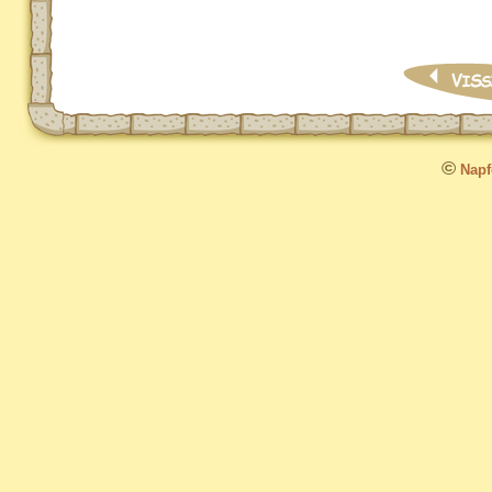
©
Napfo