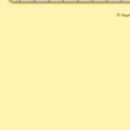
©
Napfo