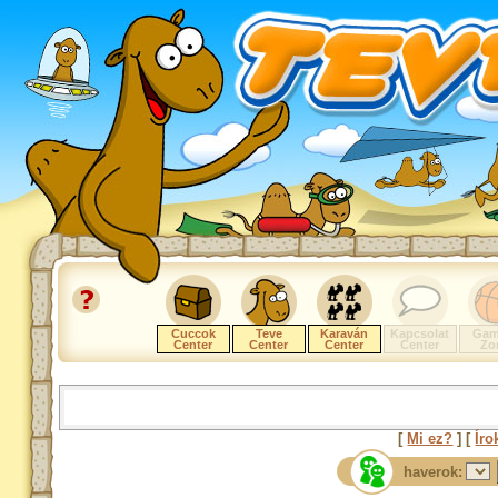
Cuccok
Teve
Karaván
Kapcsolat
Gam
Center
Center
Center
Center
Zo
[
Mi ez?
] [
Íro
haverok: