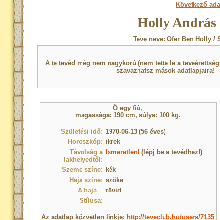
Következő ada
Holly András 
Teve neve: Ofer Ben Holly / 
A te tevéd még nem nagykorú (nem tette le a teveérettsé
szavazhatsz mások adatlapjaira!
Ő egy
fiú
,
magassága: 190 cm, súlya: 100 kg.
Születési idő:
1970-06-13 (56 éves)
Horoszkóp:
ikrek
Távolság a
Ismeretlen!
(lépj be a tevédhez!)
lakhelyedtől:
Szeme színe:
kék
Haja színe:
szőke
A haja...
rövid
Stílusa:
Az adatlap közvetlen linkje:
http://teveclub.hu/users/7135