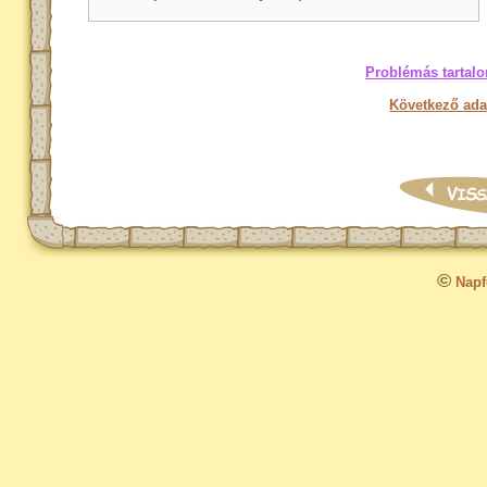
Problémás tartalo
Következő ada
©
Napfo