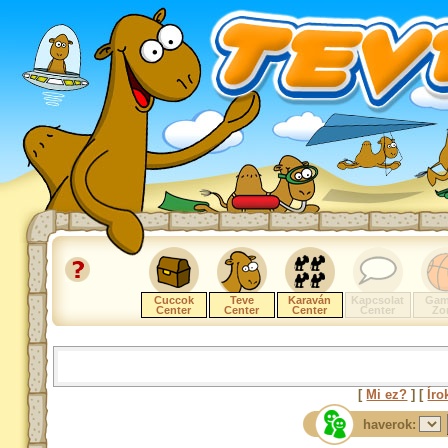
Cuccok
Teve
Karaván
Kapcsolat
Gam
Center
Center
Center
Center
Zo
[
Mi ez?
] [
Íro
haverok: