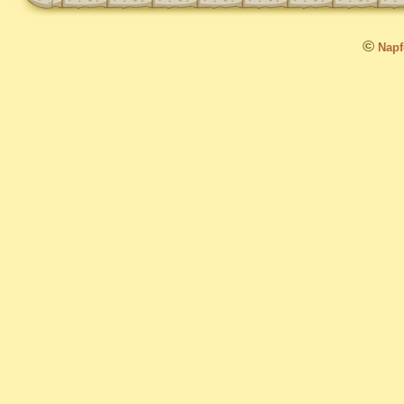
©
Napfo