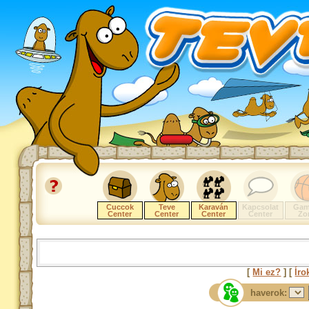
Cuccok
Teve
Karaván
Kapcsolat
Gam
Center
Center
Center
Center
Zo
[
Mi ez?
] [
Íro
haverok: