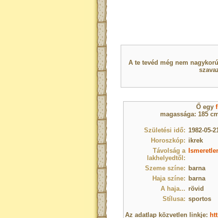
A te tevéd még nem nagykorú 
szavaz
Ő egy
f
magassága: 185 cm,
Születési idő:
1982-05-21
Horoszkóp:
ikrek
Távolság a
Ismeretle
lakhelyedtől:
Szeme színe:
barna
Haja színe:
barna
A haja...
rövid
Stílusa:
sportos
Az adatlap közvetlen linkje:
ht