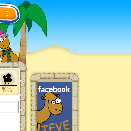
TeveClub
filmek