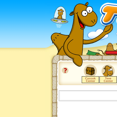
Cuccok
Teve
Center
Center