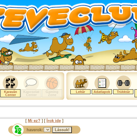
Karaván
Kapcsolat
Gaming
Leltár
Adatlapok
Trükktár
Center
Center
Zone
[
Mi ez?
] [
Írok ide
]
haverok: