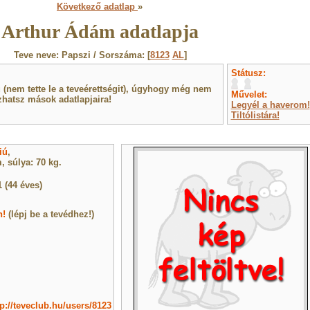
Következő adatlap
»
Arthur Ádám adatlapja
Teve neve: Papszi / Sorszáma: [
8123
AL
]
Státusz:
(nem tette le a teveérettségit), úgyhogy még nem
Művelet:
hatsz mások adatlapjaira!
Legyél a haverom!
Tiltólistára!
iú
,
 súlya: 70 kg.
 (44 éves)
n!
(lépj be a tevédhez!)
tp://teveclub.hu/users/8123