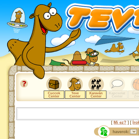
Cuccok
Teve
Karaván
Kapcsolat
Gam
Center
Center
Center
Center
Zo
[
Mi ez?
] [
Íro
haverok: