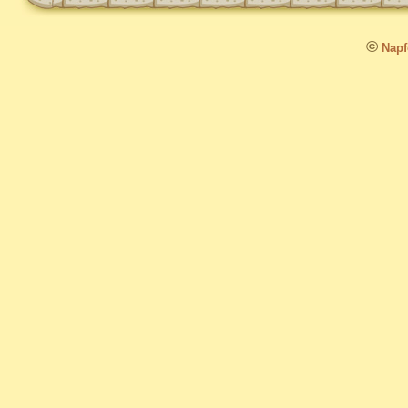
©
Napfo