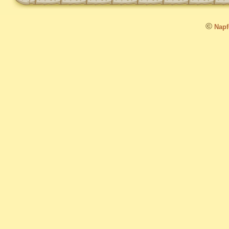
©
Napfo