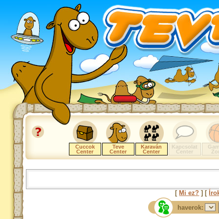
Cuccok
Teve
Karaván
Kapcsolat
Gam
Center
Center
Center
Center
Zo
[
Mi ez?
] [
Íro
haverok: