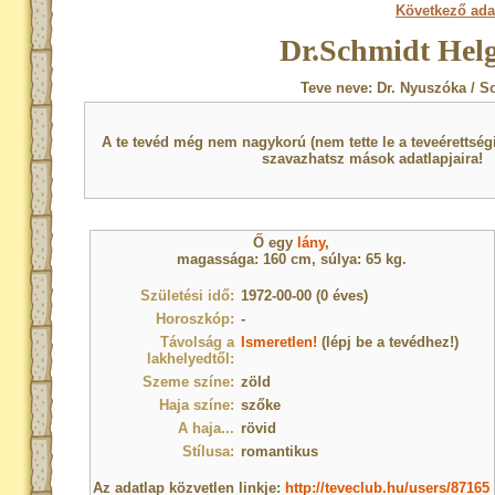
Következő ada
Dr.Schmidt Helg
Teve neve: Dr. Nyuszóka / S
A te tevéd még nem nagykorú (nem tette le a teveérettsé
szavazhatsz mások adatlapjaira!
Ő egy
lány
,
magassága: 160 cm, súlya: 65 kg.
Születési idő:
1972-00-00 (0 éves)
Horoszkóp:
-
Távolság a
Ismeretlen!
(lépj be a tevédhez!)
lakhelyedtől:
Szeme színe:
zöld
Haja színe:
szőke
A haja...
rövid
Stílusa:
romantikus
Az adatlap közvetlen linkje:
http://teveclub.hu/users/87165