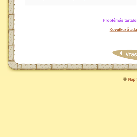
Problémás tartalo
Következő ada
©
Napfo