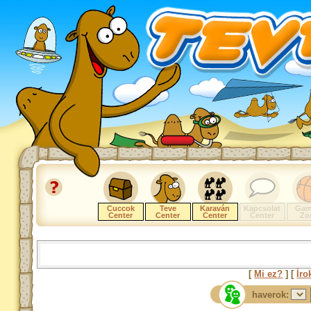
Cuccok
Teve
Karaván
Kapcsolat
Gam
Center
Center
Center
Center
Zo
[
Mi ez?
] [
Íro
haverok: