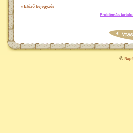
« Előző bejegyzés
Problémás tartalo
©
Napfo