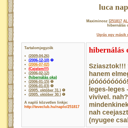
luca nap
Maximinosz [
251817
A
hibernálás 
Ugrás egy másik 
Tartalomjegyzék
hibernálás
(2009-04-26)
(2006-12-10)
(2006-07-02)
Sziasztok!!
(Cejelem!!!)
hanem elmegye
(2006-02-12)
(hibernálás oka)
jóóóóóóóóó!!
(2006-01-15)
(2006-01-03)
leges-leges
(2005. október 31.)
(2005. október 30.)
vivivel. nah
A napló közvetlen linkje:
mindenkine
http://teveclub.hu/naplo/251817
nah ceejasz
(nyugee csak