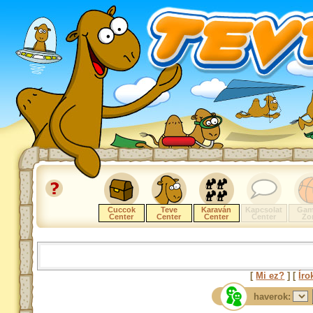
Cuccok
Teve
Karaván
Kapcsolat
Gam
Center
Center
Center
Center
Zo
[
Mi ez?
] [
Íro
haverok: