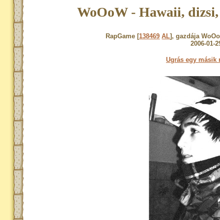
WoOoW - Hawaii, dizsi,
RapGame [
138469
AL
], gazdája WoOoW
2006-01-2
Ugrás egy másik 