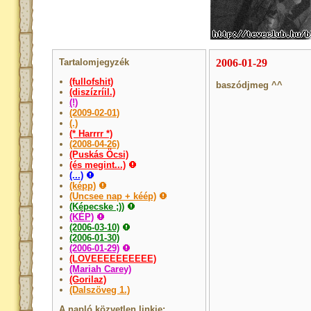
Tartalomjegyzék
2006-01-29
(fullofshit)
baszódjmeg ^^
(diszízríil.)
(!)
(2009-02-01)
(.)
(* Harrrr *)
(2008-04-26)
(Puskás Öcsi)
(és megint...)
(...)
(képp)
(Uncsee nap + kéép)
(Képecske ;))
(KÉP)
(2006-03-10)
(2006-01-30)
(2006-01-29)
(LOVEEEEEEEEEE)
(Mariah Carey)
(Gorilaz)
(Dalszöveg 1.)
A napló közvetlen linkje: