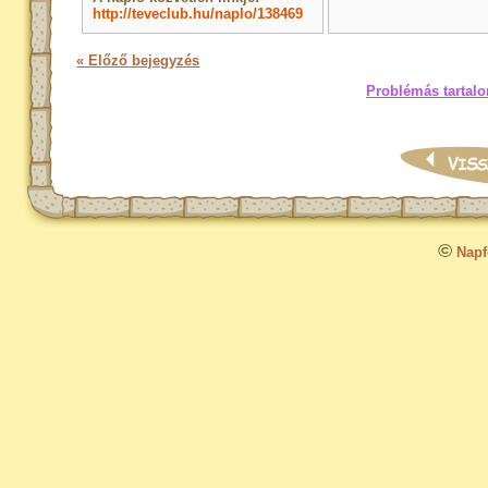
http://teveclub.hu/naplo/138469
« Előző bejegyzés
Problémás tartalo
©
Napfo