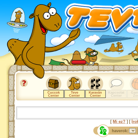
Cuccok
Teve
Karaván
Kapcsolat
Gam
Center
Center
Center
Center
Zo
[
Mi ez?
] [
Íro
haverok: