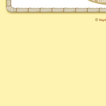
©
Napfo