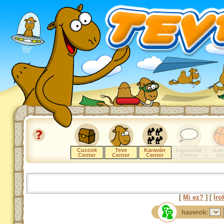
Cuccok
Teve
Karaván
Kapcsolat
Gam
Center
Center
Center
Center
Zo
[
Mi ez?
] [
Íro
haverok: