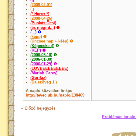
(!)
(2009-02-01)
(.)
(* Harrrr *)
(2008-04-26)
(Puskás Öcsi)
(és megint...)
(...)
(képp)
(Uncsee nap + kéép)
(Képecske ;))
(KÉP)
(2006-03-10)
(2006-01-30)
(2006-01-29)
(LOVEEEEEEEEEE)
(Mariah Carey)
(Gorilaz)
(Dalszöveg 1.)
A napló közvetlen linkje:
http://teveclub.hu/naplo/138469
« Előző bejegyzés
Problémás tartalo