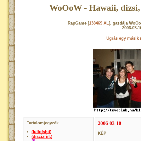
WoOoW - Hawaii, dizsi,
RapGame [
138469
AL
], gazdája WoOoW
2006-03-1
Ugrás egy másik 
Tartalomjegyzék
2006-03-10
(fullofshit)
KÉP
(diszízríil.)